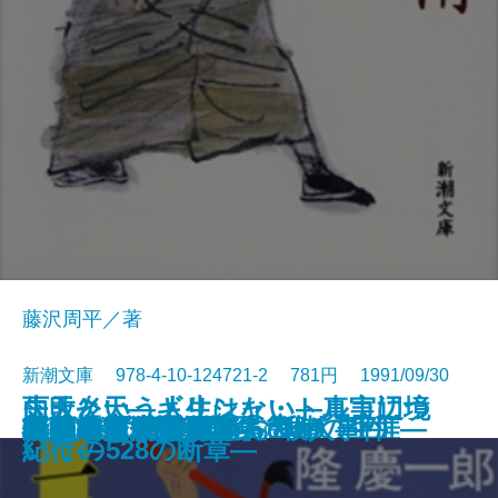
藤沢周平／著
新潮文庫 978-4-10-124721-2 781円 1991/09/30
雨天炎天―ギリシャ・トルコ辺境
失敗という人生はない―真実につ
状況曲線〔下〕
凶夢など30
縛られた巨人―南方熊楠の生涯―
異人たちとの夏
ひざまずいて足をお舐め
仮釈放
ふたり
哀愁の町に霧が降るのだ〔上〕
哀愁の町に霧が降るのだ〔下〕
たそがれ清兵衛
一夢庵風流記
新編 宮沢賢治詩集
特急「あさしお3号」殺人事件
レパントの海戦
風流江戸雀
黒幕
新橋烏森口青春篇
ロードス島攻防記
紀行―
いての528の断章―