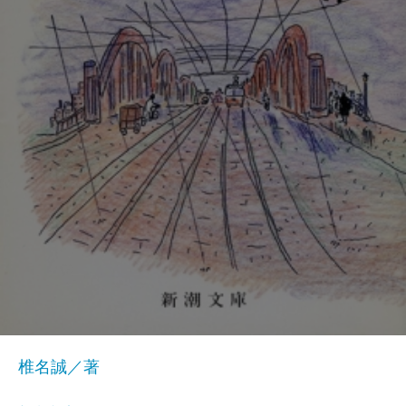
椎名誠／著