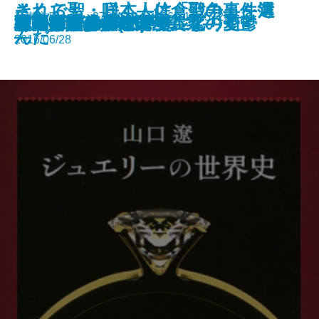
それでも、日本人は「戦争」を選
さくら聖・咲く―佐倉聖の事件簿
新潮文庫nex 978-4-10-180069-1 572円
流星ひとつ
雨のち晴れ、ところにより虹
月光の誘惑
残夢の骸―満州国演義九―
ウィニー・ザ・プー
チャイナ・メン
ジャングル・ブック
宇宙ヴァンパイアー
王の厨房―僕僕先生 零―
ハルコナ
ジュエリーの世界史
あのころのデパート
江戸川乱歩名作選
ゼツメツ少年
村上海賊の娘(一)
村上海賊の娘(二)
管見妄語 グローバル化の憂鬱
本屋さんのダイアナ
んだ
―
2016/06/28