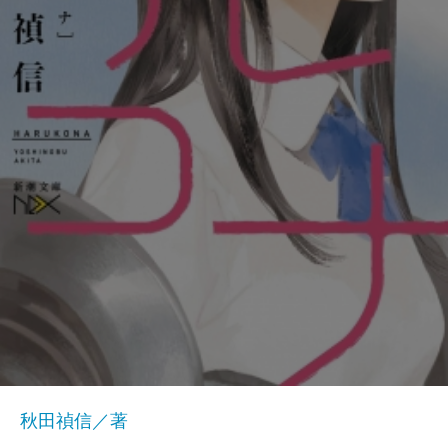
秋田禎信／著