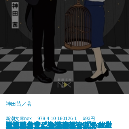
神田茜／著
新潮文庫nex 978-4-10-180126-1 693円
身体感覚で『論語』を読みなお
探偵AIのリアル・ディープラーニ
一生に一度のこの恋にタネも仕掛
天平の女帝 孝謙称徳―皇王の遺
介護民俗学という希望―「すまい
謝るなら、いつでもおいで―佐世
2018/05/29