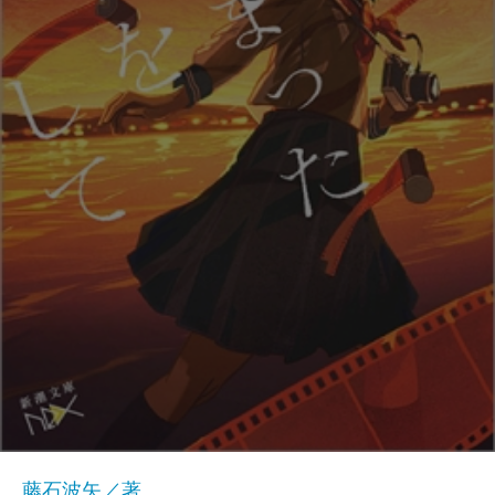
藤石波矢／著