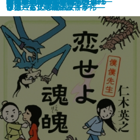
キッチン・ブルー
鳥類学者 無謀にも恐竜を語る
七夕の雨闇―毒草師―
暗幕のゲルニカ
あこがれ
大川契り―善人長屋―
時は止まったふりをして
恋せよ魂魄―僕僕先生―
砂浜に坐り込んだ船
超常現象―科学者たちの挑戦―
猫を拾いに
機巧のイヴ―新世界覚醒篇―
オスプレイ殺人事件
咲見庵三姉妹の失恋
す。―古代中国の文字から―
ング
けもございません。
し文―
るほーむ」の物語―
保小六女児同級生殺害事件―