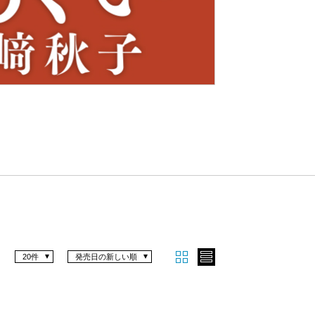
Nex
t
20件
発売日の新しい順