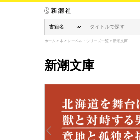
ホーム
>
本
>
レーベル・シリーズ一覧
>
新潮文庫
新潮文庫