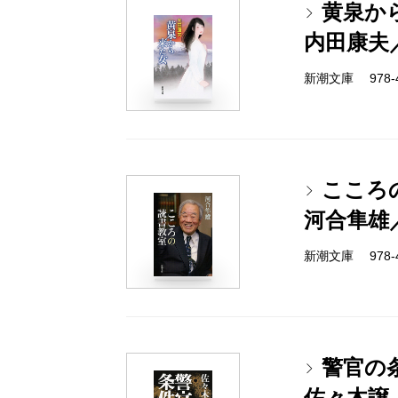
黄泉か
内田康夫
新潮文庫 978-4-
こころ
河合隼雄
新潮文庫 978-4-
警官の
佐々木譲