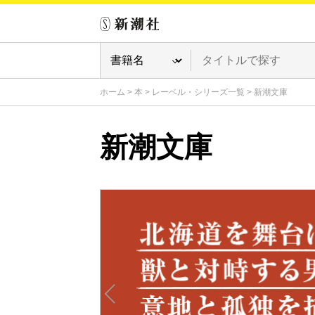
ホーム
>
本
>
レーベル・シリーズ一覧
>
新潮文庫
新潮文庫