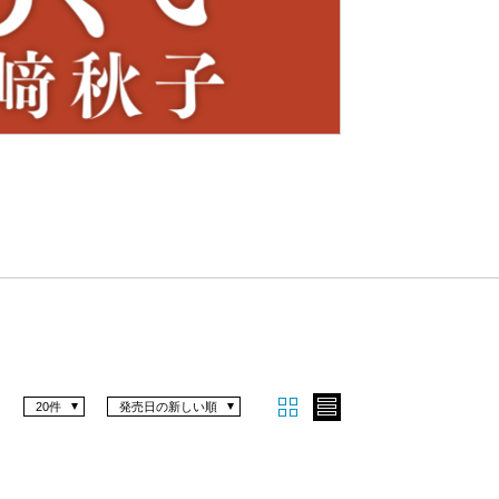
Nex
t
20件
発売日の新しい順