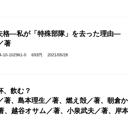
失格―私が「特殊部隊」を去った理由―
／著
10-102961-0 693円 2021/05/28
杯、飲む？
／著、島本理生／著、燃え殻／著、朝倉
著、越谷オサム／著、小泉武夫／著、岸