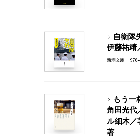
自衛隊
伊藤祐靖
新潮文庫 978-4-
もう一
角田光代
ル細木／
著