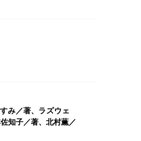
かすみ／著、ラズウェ
本佐知子／著、北村薫／