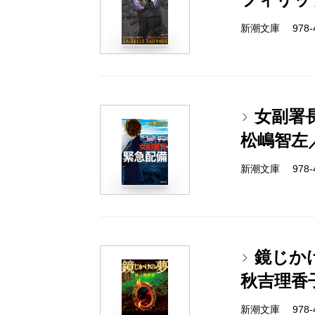
新潮文庫 978-4-
女副署
松嶋智左
新潮文庫 978-4-
鏡じか
秋吉理香
新潮文庫 978-4-