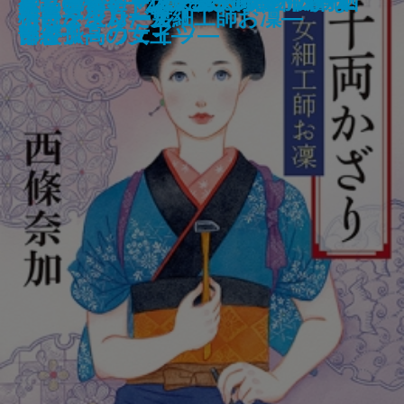
小説 イタリア・ルネサンス1―ヴ
笑う死体―マンチェスター市警 エ
神話の密室―天久鷹央の事件カル
スクールカースト殺人教室 リベ
オニキスII―公爵令嬢刑事 西有栖
君と漕ぐ3―ながとろ高校カヌー
変見自在 トランプ、ウソつかな
王都の落伍者―ソナンと空人1―
鬼絹の姫―ソナンと空人2―
近代絵画
敗れども負けず
スパイ武士道
十津川警部 赤穂・忠臣蔵の殺意
文庫版 ヒトごろし〔上〕
文庫版 ヒトごろし〔下〕
管見妄語 常識は凡人のもの
千両かざり―女細工師お凜―
信長を生んだ男
樽とタタン
カーテンコール！
ェネツィア―
イダン・ウェイツ―
テ―
ンジ
宮綾子―
部と孤高の女王―
い