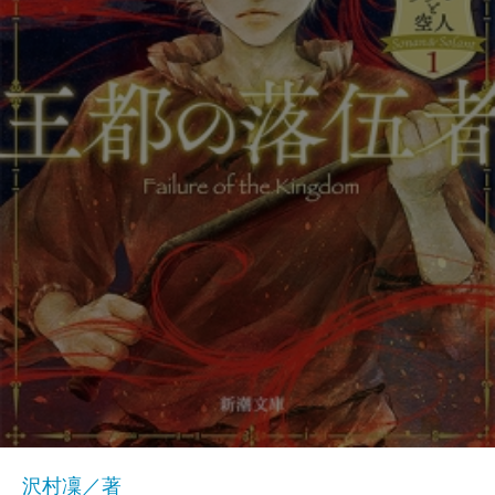
沢村凜／著