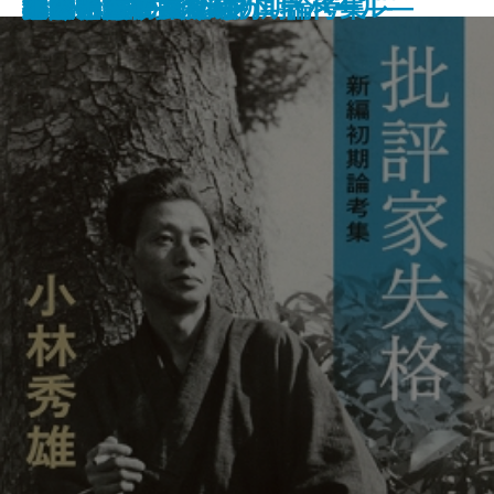
毒母ですが、なにか
ゴッホの手紙
わかって下さい
鏡館の殺人
百年泥
批評家失格―新編初期論考集―
忍びたちの本能寺
カネと共に去りぬ
棲月―隠蔽捜査7―
めぐみ園の夏
路地の子
深夜特急3―インド・ネパール―
深夜特急4―シルクロード―
老人と海
小公子
ピ
地中海―
ドン―
こがね村店―
人、父・阪田寛夫の人生―