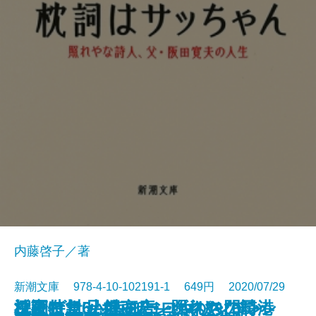
内藤啓子／著
新潮文庫 978-4-10-102191-1 649円 2020/07/29
祇園白川 小堀商店 いのちのレシ
深夜特急5―トルコ・ギリシャ・
深夜特急6―南ヨーロッパ・ロン
コンビニ兄弟―テンダネス門司港
枕詞はサッちゃん―照れやな詩