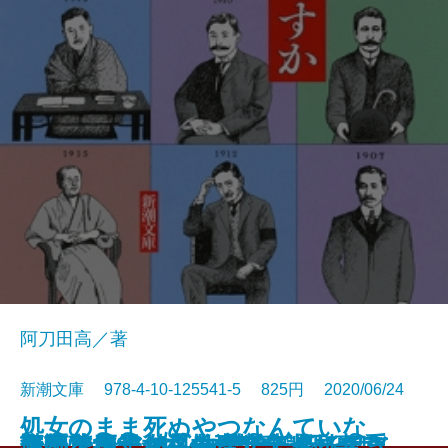
阿刀田高／著
新潮文庫 978-4-10-125541-5 825円 2020/06/24
処女のまま死ぬやつなんていな
ケーキ王子の名推理(スペシャリ
奇譚蒐集録―北の大地のイコンヌ
カレーライス―教室で出会った重
鳥類学者だからって、鳥が好きだ
深夜特急2―マレー半島・シンガ
謎のアジア納豆―そして帰ってき
魔物を抱く女―生活安全課刑事・