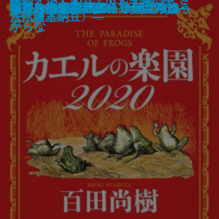
君が夏を走らせる
太陽と乙女
深夜特急1―香港・マカオ―
ホワイトラビット
漱石を知っていますか
カエルの楽園2020
ブルックリン・フォリーズ
さよなら世界の終わり
い、みんな世の中にやられちまう
呪殺島の殺人
つかこうへい正伝－1968-1982－
1ミリの後悔もない、はずがない
お茶の味―京都寺町 一保堂茶舖―
テ)5
ㇷ゚―
松清―
と思うなよ。
ポール―
た〈日本納豆〉―
法然隆三―
からな