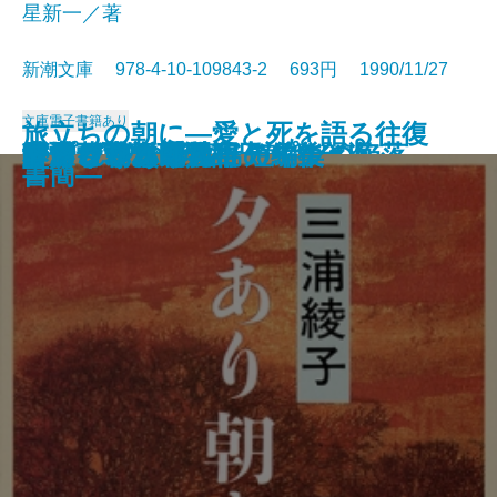
星新一／著
新潮文庫 978-4-10-109843-2 693円 1990/11/27
文庫
電子書籍あり
旅立ちの朝に―愛と死を語る往復
コンスタンティノープルの陥落
池波正太郎の銀座日記［全］
河童が覗いたインド
春燈
秀吉と武吉 目を上げれば海
李香蘭 私の半生
秘伝の声〔上〕
秘伝の声〔下〕
姥うかれ
ありふれた手法
夕あり朝あり
ランゲルハンス島の午後
方舟さくら丸
本所しぐれ町物語
かくれさと苦界行
フィツジェラルド短編集
カンヴァスの柩
リプレイ
酔いどれ次郎八
書簡―