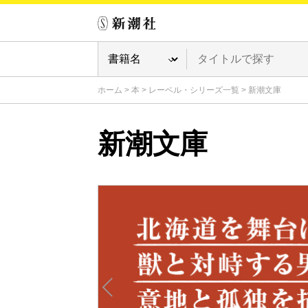
ホーム
>
本
>
レーベル・シリーズ一覧
>
新潮文庫
新潮文庫