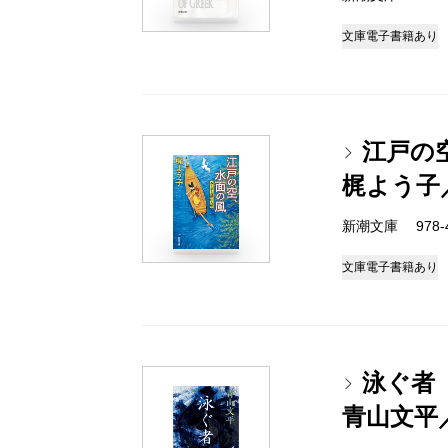
文庫
電子書籍あり
江戸の
梶よう子
新潮文庫 978-4-
文庫
電子書籍あり
泳ぐ者
青山文平