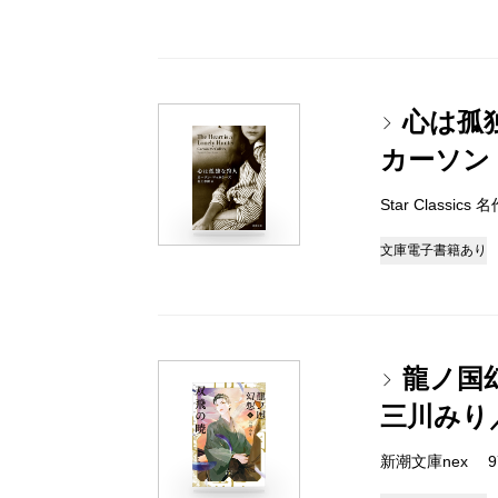
心は孤
カーソン
Star Classic
文庫
電子書籍あり
龍ノ国
三川みり
新潮文庫nex 978