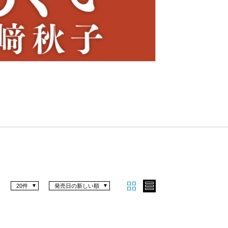
Nex
t
20件
発売日の新しい順