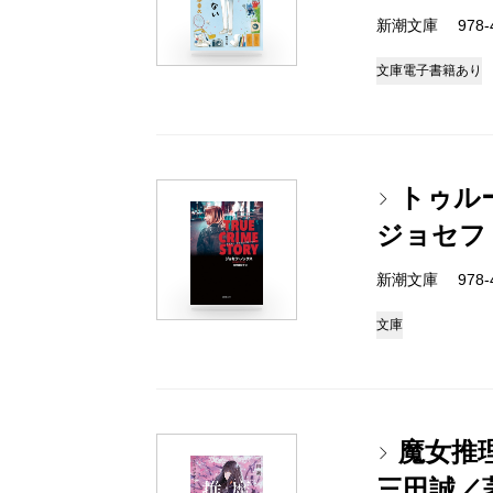
新潮文庫 978-4-
文庫
電子書籍あり
トゥル
ジョセフ
新潮文庫 978-4-
文庫
魔女推
三田誠／