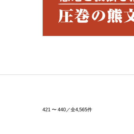
Pre
v
421 〜 440／全4,565件