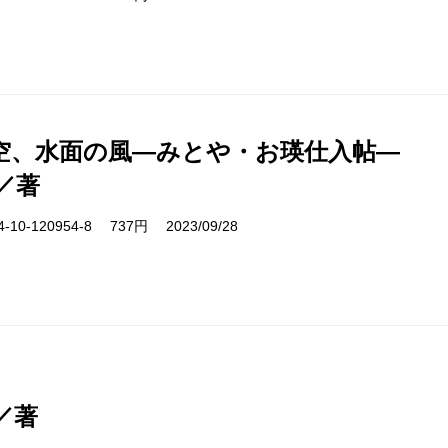
空、水面の風―みとや・お瑛仕入帖―
／著
10-120954-8 737円 2023/09/28
／著