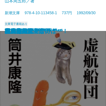
山本周五郎／著
新潮文庫 978-4-10-113458-1 737円 1992/09/30
文庫
電子書籍あり
本を読む女
魔術はささやく
クラインの壺
ベルリン飛行指令
こんなふうに死にたい
どんぐり民話館
賊将
夢のように日は過ぎて
マキアヴェッリ語録
与之助の花
虚航船団
井上成美
海馬
村上朝日堂 はいほー！
本居宣長〔上〕
本居宣長〔下〕
高円寺純情商店街
原っぱ
風雲海南記
状況曲線〔上〕