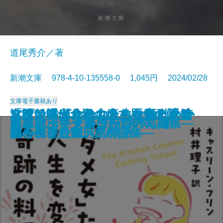
道尾秀介／著
新潮文庫 978-4-10-135558-0 1,045円 2024/02/28
文庫
電子書籍あり
「ダメ女」たちの人生を変えた奇
友喰い―鬼食役人のあやかし退治
フランス革命の女たち―激動の時
沈没船博士、海の底で歴史の謎を
名前で呼ばれたこともなかったか
嘘があふれた世界で
巡査たちに敬礼を
希望のゆくえ
飛ぶ男
果ての海
土佐くろしお鉄道殺人事件
出版禁止 ろろるの村滞在記
TIMELESS
雷神
風神の手
屍衣にポケットはない
もふもふ―犬猫まみれの短編集―
オーバーヒート
夢に迷ってタクシーを呼んだ
アンソーシャル ディスタンス
跡の料理教室
帖―
代を生きた11人の物語―
追う
ら―奈良少年刑務所詩集―