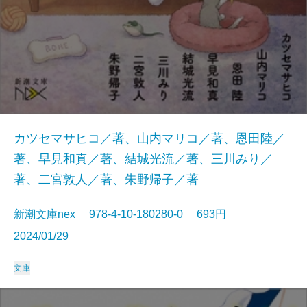
カツセマサヒコ／著、山内マリコ／著、恩田陸／
著、早見和真／著、結城光流／著、三川みり／
著、二宮敦人／著、朱野帰子／著
新潮文庫nex 978-4-10-180280-0 693円
2024/01/29
文庫