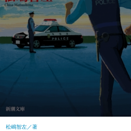
松嶋智左／著