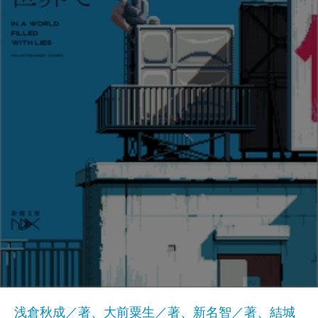
浅倉秋成／著、大前粟生／著、新名智／著、結城