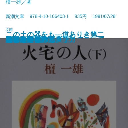
檀一雄／著
新潮文庫 978-4-10-106403-1 935円 1981/07/28
文庫
この土の器をも―道ありき第二
散歩のとき何か食べたくなって
沈黙
彦左衛門外記
エディプスの恋人
聖少女
ブンナよ、木からおりてこい
あんちゃん
お気に召すまま
火宅の人〔上〕
火宅の人〔下〕
だれかさんの悪夢
心に太陽を持て
悲しみの歌
扇野
若き数学者のアメリカ
ケインとアベル〔上〕
ケインとアベル〔下〕
海の史劇
橋のない川 五
部 結婚編―