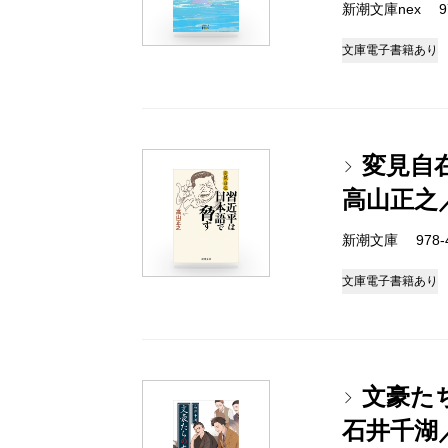
新潮文庫nex 978
文庫
電子書籍あり
変見自
高山正之
新潮文庫 978-4-
文庫
電子書籍あり
文豪た
石井千湖