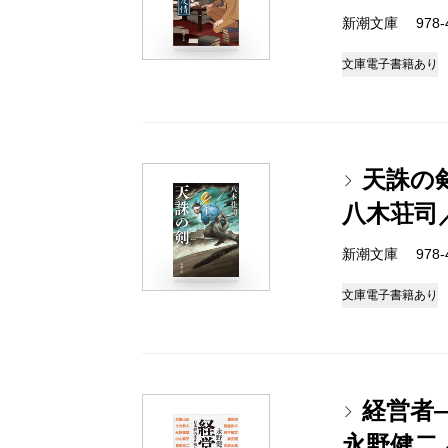
新潮文庫 978-4-
文庫
電子書籍あり
天誅の
八木荘司
新潮文庫 978-4-
文庫
電子書籍あり
経営者
永野健二