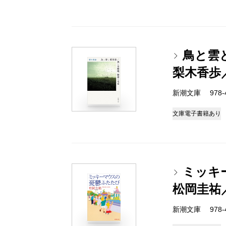
鳥と雲
梨木香歩
新潮文庫 978-4-
文庫
電子書籍あり
ミッキ
松岡圭祐
新潮文庫 978-4-