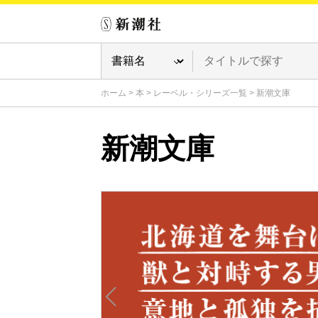
ホーム
>
本
>
レーベル・シリーズ一覧
>
新潮文庫
新潮文庫