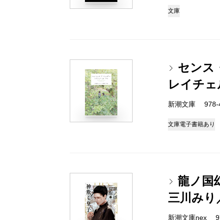
文庫
センス
レイチェ
新潮文庫 978-4-
文庫
電子書籍あり
龍ノ国
三川みり
新潮文庫nex 978