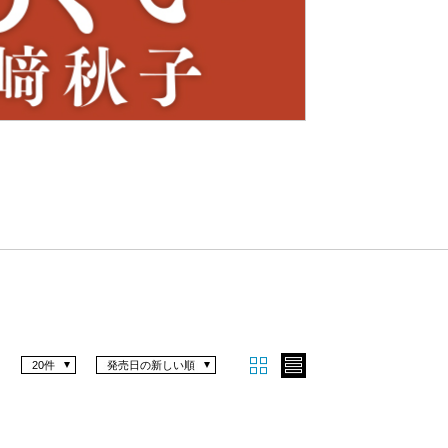
Nex
t
20件
発売日の新しい順