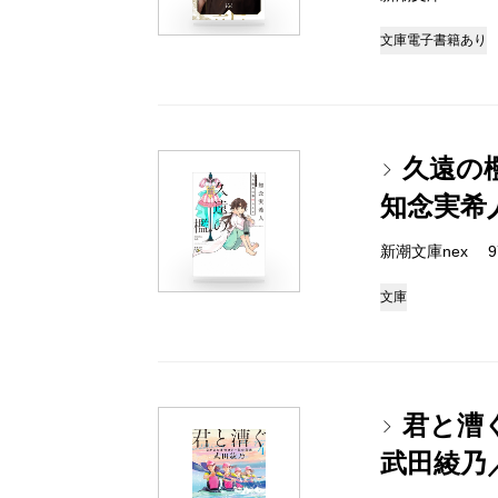
文庫
電子書籍あり
久遠の
知念実希
新潮文庫nex 978
文庫
君と漕
武田綾乃