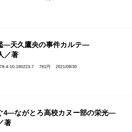
檻―天久鷹央の事件カルテ―
人／著
-4-10-180223-7 781円 2021/08/30
ぐ4―ながとろ高校カヌー部の栄光―
／著