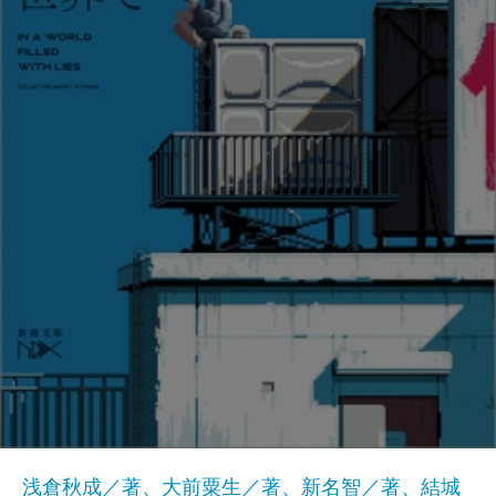
浅倉秋成／著、大前粟生／著、新名智／著、結城