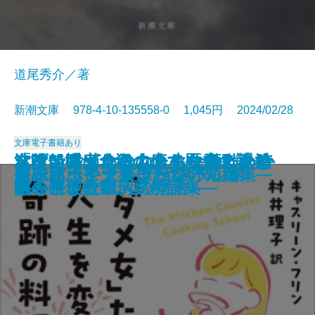
道尾秀介／著
新潮文庫 978-4-10-135558-0 1,045円 2024/02/28
文庫
電子書籍あり
「ダメ女」たちの人生を変えた奇
友喰い―鬼食役人のあやかし退治
フランス革命の女たち―激動の時
沈没船博士、海の底で歴史の謎を
名前で呼ばれたこともなかったか
嘘があふれた世界で
巡査たちに敬礼を
希望のゆくえ
飛ぶ男
果ての海
土佐くろしお鉄道殺人事件
出版禁止 ろろるの村滞在記
TIMELESS
雷神
風神の手
屍衣にポケットはない
もふもふ―犬猫まみれの短編集―
オーバーヒート
夢に迷ってタクシーを呼んだ
アンソーシャル ディスタンス
跡の料理教室
帖―
代を生きた11人の物語―
追う
ら―奈良少年刑務所詩集―