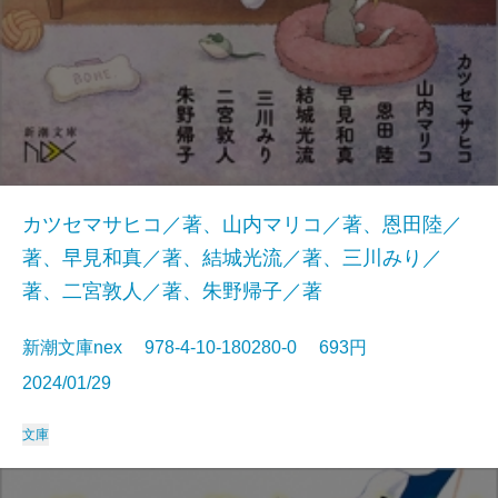
カツセマサヒコ／著、山内マリコ／著、恩田陸／
著、早見和真／著、結城光流／著、三川みり／
著、二宮敦人／著、朱野帰子／著
新潮文庫nex 978-4-10-180280-0 693円
2024/01/29
文庫