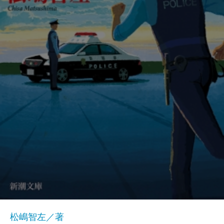
松嶋智左／著