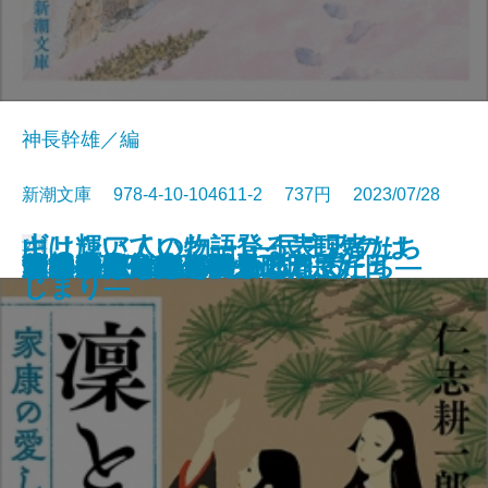
神長幹雄／編
新潮文庫 978-4-10-104611-2 737円 2023/07/28
山は輝いていた―登る表現者たち
ギリシア人の物語1―民主政のは
文庫
サキの忘れ物
沙林 偽りの王国〔上〕
沙林 偽りの王国〔下〕
舞姫
キリング・ヒル
ウナギが故郷に帰るとき
金春屋ゴメス 因果の刀
夏の約束、水の聲
母影
凜と咲け―家康の愛した女たち―
芽吹長屋仕合せ帖 日日是好日
湖の女たち
脳はみんな病んでいる
ひとすじの光を辿れ
すべてはエマのために
幽世の薬剤師4
とわの庭
この気持ちもいつか忘れる
十三人の断章―
じまり―