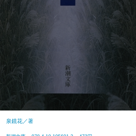
泉鏡花／著