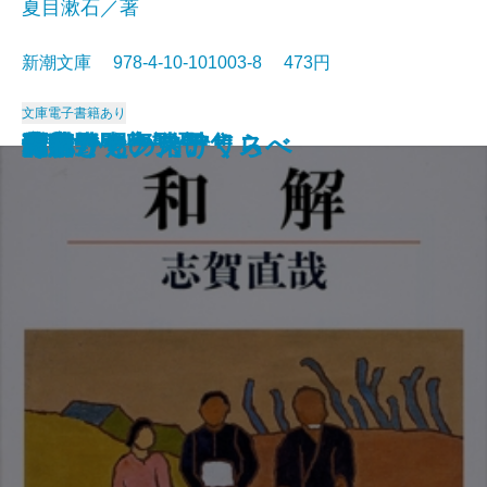
夏目漱石／著
新潮文庫 978-4-10-101003-8 473円
文庫
電子書籍あり
猟銃・闘牛
ヴェルレーヌ詩集
草枕
斜陽
高村光太郎詩集
歌行燈・高野聖
土
真実一路
老妓抄
坊っちゃん
和解
ヰタ・セクスアリス
出家とその弟子
にごりえ・たけくらべ
武蔵野
白痴
青年
雁
それから
門