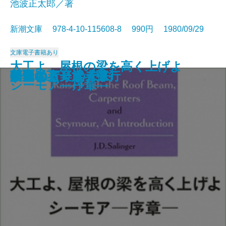
池波正太郎／著
新潮文庫 978-4-10-115608-8 990円 1980/09/29
文庫
電子書籍あり
大工よ、屋根の梁を高く上げよ
アラスカ物語
漂流
官僚たちの夏
新釈遠野物語
笑うな
シェリー詩集
もの思う葦
人情裏長屋
闇の狩人〔上〕
闇の狩人〔下〕
ボクの音楽武者修行
復活〔上〕
復活〔下〕
路傍の石
共犯者
ひとにぎりの未来
華麗なる一族〔上〕
華麗なる一族〔中〕
華麗なる一族〔下〕
シーモア―序章―