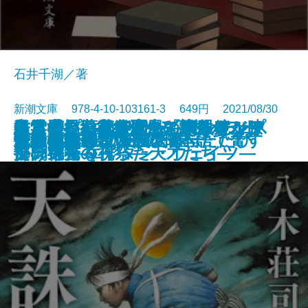
石井千湖／著
新潮文庫 978-4-10-103161-3 649円 2021/08/30
鳥と雲と薬草袋／風と双眼鏡、膝
スリープウォーカー―マンチェス
久遠の檻―天久鷹央の事件カルテ
君と漕ぐ4―ながとろ高校カヌー
経営者―日本経済生き残りをかけ
出雲世界紀行―生きているアジ
数学者たちの楽園―「ザ・シンプ
ミッキーマウスの憂鬱ふたたび
せき越えぬ
センス・オブ・ワンダー
龍ノ国幻想1 神欺く皇子
変見自在 習近平は日本語で脅す
文豪たちの友情
天誅の剣
エリザベスの友達
仇討検校
最後の読書
トリニティ
密約の核弾頭〔上〕
密約の核弾頭〔下〕
文庫
電子書籍あり
掛け毛布
ター市警 エイダン・ウェイツ―
―
部の栄光―
た闘い―
ア、神々の祝祭―
ソンズ」を作った天才たち―