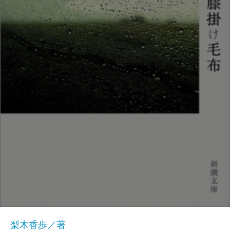
梨木香歩／著