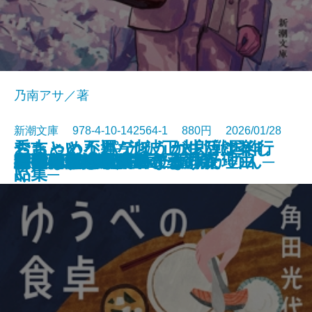
乃南アサ／著
新潮文庫 978-4-10-142564-1 880円 2026/01/28
ちょっと不運なほうが生活は楽し
おちゃめなパティ、カレッジへ行
秀吉という男─池波正太郎戦国作
わたしたちが泥棒になった理由
こんな感じで書いてます
ラザロの迷宮
悪党たちのシチュー
猫の神隠し 幽世の薬剤師
忘らるる惑星
8月31日の初恋
雫の街─家裁調査官・庵原かのん─
ゆうべの食卓
神獣夢望伝
水谷豊 自伝
野獣死すべし
ジャックポット
判事の殺人リスト〔上〕
判事の殺人リスト〔下〕
彼女の思い出／逆さまの森
君を狂気と呼ぶのなら
文庫
電子書籍あり
い
く
品集─