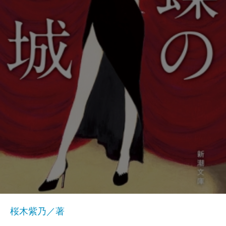
桜木紫乃／著