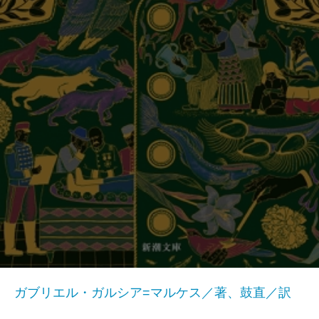
ガブリエル・ガルシア=マルケス／著、鼓直／訳