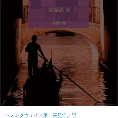
ヘミングウェイ／著、高見浩／訳