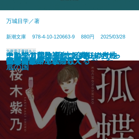
万城目学／著
新潮文庫 978-4-10-120663-9 880円 2025/03/28
文庫
電子書籍あり
このクリニックはつぶれます！─
中動態の世界─意志と責任の考古
それでも僕は東大に合格したかっ
ナルニア国物語4 銀のいすと地
河を渡って木立の中へ
逃げろ逃げろ逃げろ！
灼熱の魂
銃を持つ花嫁
光の犬
東大なんか入らなきゃよかった
あの子とQ
孤蝶の城
春のこわいもの
アマチュア
母親になって後悔してる
族長の秋
美澄真白の正なる殺人
小暮写眞館〔上〕
小暮写眞館〔下〕
沈むフランシス
医療コンサル高柴一香の診断─
学─
た─偏差値35からの大逆転─
底の国