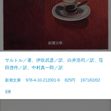
サルトル／著、伊吹武彦／訳、白井浩司／訳、窪
田啓作／訳、中村真一郎／訳
新潮文庫 978-4-10-212001-9 825円 1971/02/02
文庫