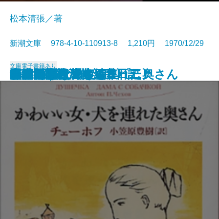
松本清張／著
新潮文庫 978-4-10-110913-8 1,210円 1970/12/29
文庫
電子書籍あり
モーパッサン短編集〔三〕
ゼロの焦点
水いらず
モーパッサン短編集〔二〕
おごそかな渇き
モーパッサン短編集〔一〕
居酒屋
白痴〔上〕
白痴〔下〕
黒い福音
かわいい女・犬を連れた奥さん
第四間氷期
遅れてきた青年
おさん
眠狂四郎殺法帖〔下〕
眠狂四郎殺法帖〔上〕
黒い雨
半生の記
牛肉と馬鈴薯・酒中日記
飢餓同盟