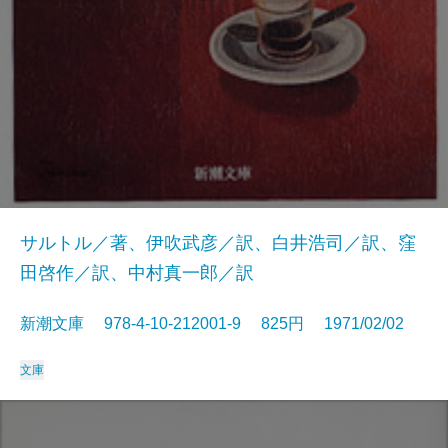
サルトル／著、伊吹武彦／訳、白井浩司／訳、窪
田啓作／訳、中村真一郎／訳
新潮文庫 978-4-10-212001-9 825円 1971/02/02
文庫