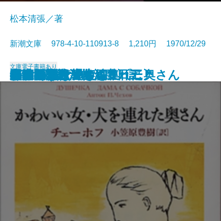
松本清張／著
新潮文庫 978-4-10-110913-8 1,210円 1970/12/29
文庫
電子書籍あり
モーパッサン短編集〔三〕
ゼロの焦点
水いらず
モーパッサン短編集〔二〕
おごそかな渇き
モーパッサン短編集〔一〕
居酒屋
白痴〔上〕
白痴〔下〕
黒い福音
かわいい女・犬を連れた奥さん
第四間氷期
遅れてきた青年
おさん
眠狂四郎殺法帖〔下〕
眠狂四郎殺法帖〔上〕
黒い雨
半生の記
牛肉と馬鈴薯・酒中日記
飢餓同盟