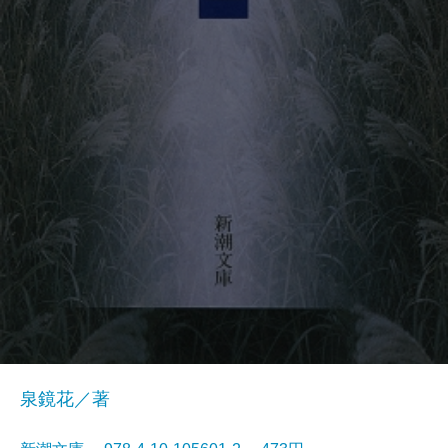
泉鏡花／著