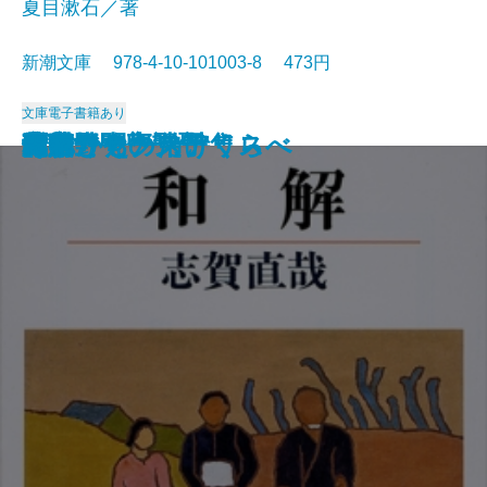
夏目漱石／著
新潮文庫 978-4-10-101003-8 473円
文庫
電子書籍あり
猟銃・闘牛
ヴェルレーヌ詩集
草枕
斜陽
高村光太郎詩集
歌行燈・高野聖
土
真実一路
老妓抄
坊っちゃん
和解
ヰタ・セクスアリス
出家とその弟子
にごりえ・たけくらべ
武蔵野
白痴
青年
雁
それから
門