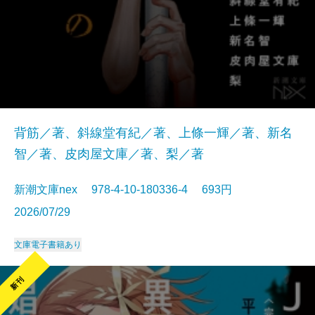
背筋／著、斜線堂有紀／著、上條一輝／著、新名
智／著、皮肉屋文庫／著、梨／著
新潮文庫nex 978-4-10-180336-4 693円
2026/07/29
文庫
電子書籍あり
新刊