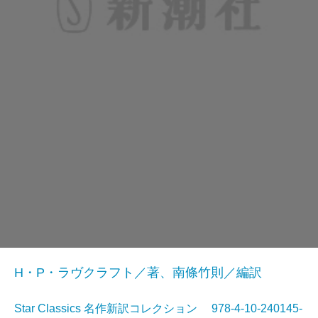
H・P・ラヴクラフト／著、南條竹則／編訳
Star Classics 名作新訳コレクション 978-4-10-240145-