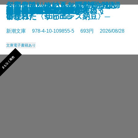
さよならの言い方なんて知らな
〈完全版〉JKハルは異世界で娼婦
幻のアフリカ納豆を追え！─そし
名探偵のいけにえ─人民教会殺人
幽冥の岸 十二国記
未知なるカダスを夢に求めて
龍ノ国幻想9 天恵の命
神と王1 亡国の書
人魚屋敷の殺人
悪徳もまた
善人たち
わたしが・棄てた・女
きまぐれカプセル
一夜─隠蔽捜査10─
夢ノ町本通り─文庫版─
フィレンツェに悪魔が彷徨う
その他の危険
人喰いパンダ殺人事件
色ざんげ
晴れでも雨でも昆虫学者
い。11
になった summer
て現れた〈サピエンス納豆〉─
事件─
星新一／著
新潮文庫 978-4-10-109855-5 693円 2026/08/28
文庫
電子書籍あり
まもなく発売