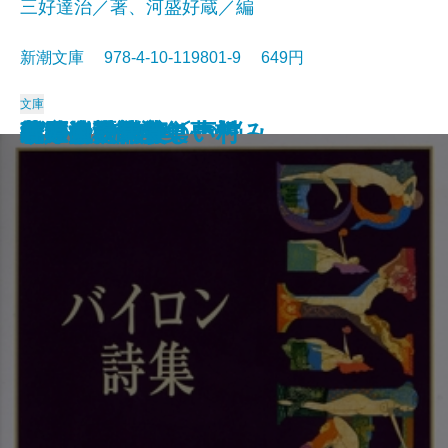
三好達治／著、河盛好蔵／編
新潮文庫 978-4-10-119801-9 649円
文庫
孤独な散歩者の夢想
ゲーテ詩集
脂肪の塊・テリエ館
パルムの僧院〔下〕
巴里の憂鬱
若きウェルテルの悩み
ハイネ詩集
女の一生
パルムの僧院〔上〕
三好達治詩集
バイロン詩集
春琴抄
風立ちぬ・美しい村
ヴィヨンの妻
北原白秋詩集
萩原朔太郎詩集
ヘッセ詩集
春の嵐
椿姫
春