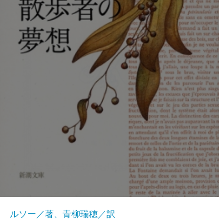
ルソー／著、青柳瑞穂／訳