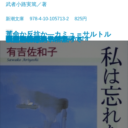
武者小路実篤／著
新潮文庫 978-4-10-105713-2 825円
文庫
革命か反抗か―カミュ＝サルトル
けものたちは故郷をめざす
エロ事師たち
恋愛論
藤十郎の恋・恩讐の彼方に
華岡青洲の妻
地下室の手記
一千一秒物語
人斬り以蔵
人生論・愛について
私は忘れない
夢判断〔上〕
夢判断〔下〕
金色夜叉
ペスト
李陵・山月記
マクベス
機械・春は馬車に乗って
刺青・秘密
シーシュポスの神話
論争―