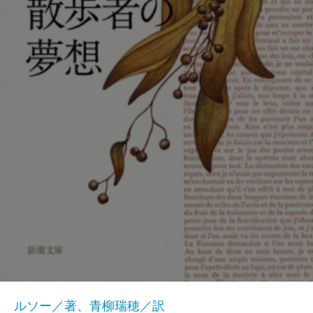
ルソー／著、青柳瑞穂／訳