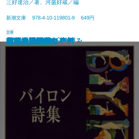
三好達治／著、河盛好蔵／編
新潮文庫 978-4-10-119801-9 649円
文庫
孤独な散歩者の夢想
ゲーテ詩集
脂肪の塊・テリエ館
パルムの僧院〔下〕
巴里の憂鬱
若きウェルテルの悩み
ハイネ詩集
女の一生
パルムの僧院〔上〕
三好達治詩集
バイロン詩集
春琴抄
風立ちぬ・美しい村
ヴィヨンの妻
北原白秋詩集
萩原朔太郎詩集
ヘッセ詩集
春の嵐
椿姫
春