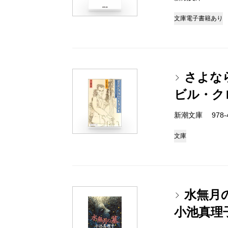
文庫
電子書籍あり
さよな
ビル・ク
新潮文庫 978-4-
文庫
水無月
小池真理