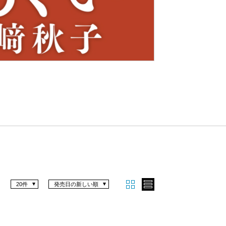
Nex
t
20件
発売日の新しい順