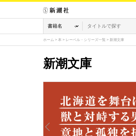
ホーム
>
本
>
レーベル・シリーズ一覧
>
新潮文庫
新潮文庫