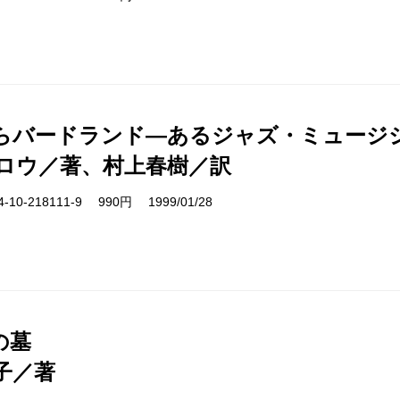
らバードランド―あるジャズ・ミュージ
ロウ／著、村上春樹／訳
10-218111-9 990円 1999/01/28
の墓
子／著