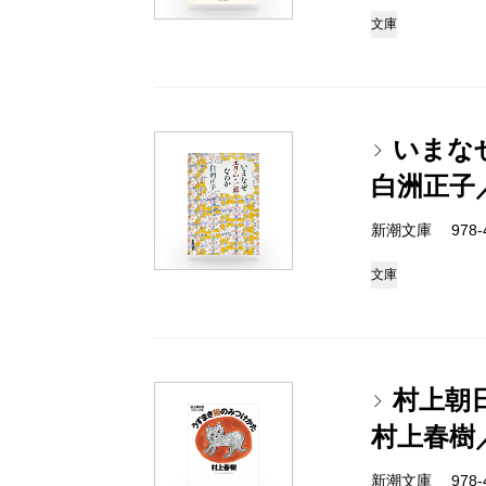
文庫
いまな
白洲正子
新潮文庫 978-4-
文庫
村上朝
村上春樹
新潮文庫 978-4-