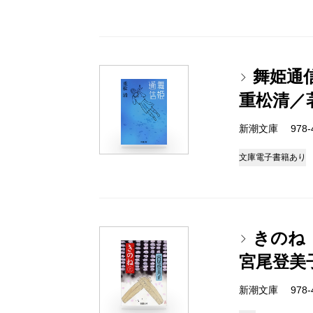
舞姫通
重松清／
新潮文庫 978-4-
文庫
電子書籍あり
きのね
宮尾登美
新潮文庫 978-4-