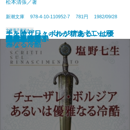
松本清張／著
新潮文庫 978-4-10-110952-7 781円 1982/09/28
文庫
電子書籍あり
チェーザレ・ボルジアあるいは優
土を喰う日々―わが精進十二ヵ月
さむらい劇場
羆嵐
日本の喜劇人
黄金の日日
箱男
輝ける闇
雨の山吹
天才画の女
憎悪の依頼
砂漠の塩
冤罪
未来いそっぷ
続 泥流地帯
隠花の飾り
新樹の言葉
水の肌
楽天旅日記
泥流地帯
雅なる冷酷
―