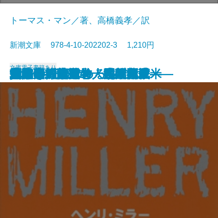
トーマス・マン／著、高橋義孝／訳
新潮文庫 978-4-10-202202-3 1,210円
文庫
電子書籍あり
貧しき人びと
未成年〔下〕
未成年〔上〕
壁
青梅雨
忘却の河
エミリーの求めるもの
魔の山〔下〕
雁の寺・越前竹人形
魔の山〔上〕
北回帰線
勝海舟―第五巻・江戸開城―
勝海舟―第六巻・明治新政―
勝海舟―第三巻・長州征伐―
勝海舟―第四巻・大政奉還―
他人の顔
河童・或阿呆の一生
勝海舟―第一巻・黒船渡来―
勝海舟―第二巻・咸臨丸渡米―
地獄変・偸盗