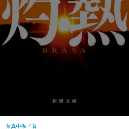
葉真中顕／著