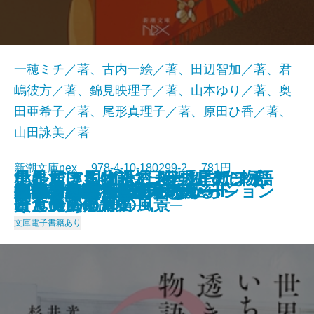
一穂ミチ／著、古内一絵／著、田辺智加／著、君
嶋彼方／著、錦見映理子／著、山本ゆり／著、奥
田亜希子／著、尾形真理子／著、原田ひ香／著、
山田詠美／著
新潮文庫nex 978-4-10-180299-2 781円
星に届ける物語─日経「星新一
ナルニア国物語3 夜明けのぼう
いただきますは、ふたりで。─恋
世界でいちばん透きとおった物語
ナルニア国物語2 カスピアン王
灼熱
擬傷の鳥はつかまらない
プリンシパル
アイドルだった君へ
あわこさま─不村家奇譚─
うしろにご用心！
真冬の訪問者
家裁調査官・庵原かのん
火山のふもとで
鯉姫婚姻譚
死ぬまでに行きたい海
それでも日々はつづくから
胃が合うふたり
ブロッコリー・レボリューション
いのちの記憶─銀河を渡るII─
2025/01/29
賞」受賞作品集─
けん号の航海
と食のある10の風景─
2
子と魔法の角笛
文庫
電子書籍あり