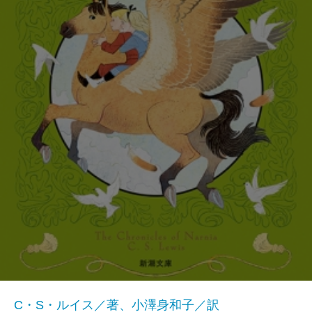
C・S・ルイス／著、小澤身和子／訳