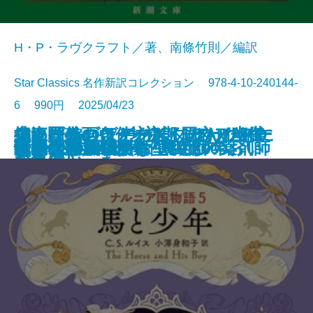
H・P・ラヴクラフト／著、南條竹則／編訳
Star Classics 名作新訳コレクション 978-4-10-240144-
6 990円 2025/04/23
鬼にきんつば─坊主と同心、幽世
大江戸春画ウォーズ UTAMARO
編めば編むほどわたしはわたしに
捜査圏外の条件─初期ミステリ傑
チャールズ・デクスター・ウォー
文庫
電子書籍あり
ナルニア国物語6 魔術師のおい
ゆるやかに生贄は
町内会死者蘇生事件
荒地の家族
夏日狂想
ナルニア国物語5 馬と少年
罪の水際
あやかしの仇討ち 幽世の薬剤師
街とその不確かな壁〔上〕
街とその不確かな壁〔下〕
天路の旅人〔上〕
天路の旅人〔下〕
怪物
田沼と蔦重
ヤクザの子
しらべ─
伝
なっていった
作集(三)─
ド事件