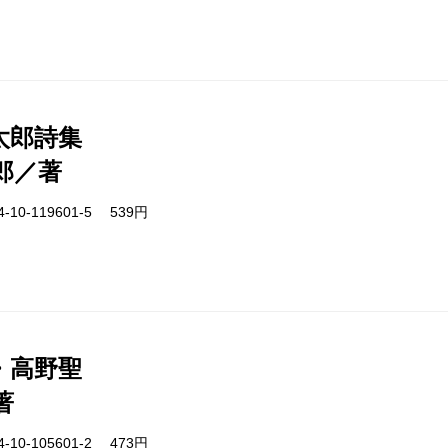
太郎詩集
郎／著
-10-119601-5 539円
・高野聖
著
-10-105601-2 473円