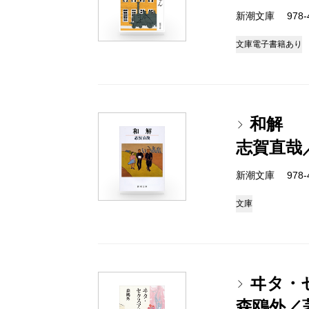
新潮文庫 978-4
文庫
電子書籍あり
和解
志賀直哉
新潮文庫 978-4
文庫
ヰタ・
森鴎外／