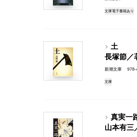
文庫
電子書籍あり
土
長塚節／
新潮文庫 978-4
文庫
真実一
山本有三