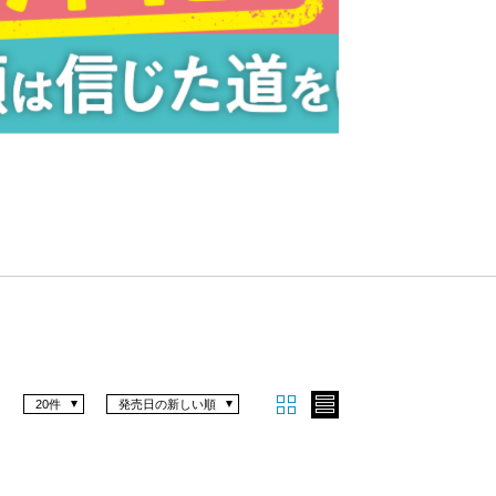
Nex
t
20件
発売日の新しい順