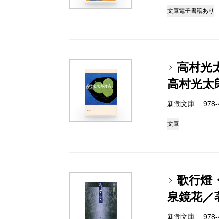
文庫
電子書籍あり
高村光
高村光太
新潮文庫 978-4
文庫
歌行燈
泉鏡花／
新潮文庫 978-4