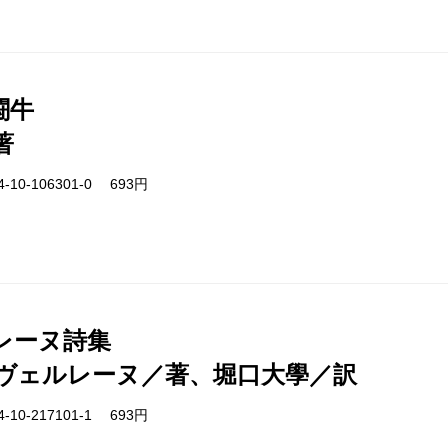
闘牛
著
-10-106301-0 693円
レーヌ詩集
ヴェルレーヌ／著、堀口大學／訳
-10-217101-1 693円