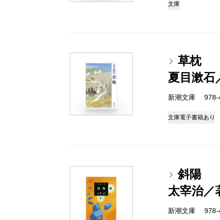
文庫
草枕
夏目漱石
新潮文庫 978-4
文庫
電子書籍あり
斜陽
太宰治／
新潮文庫 978-4