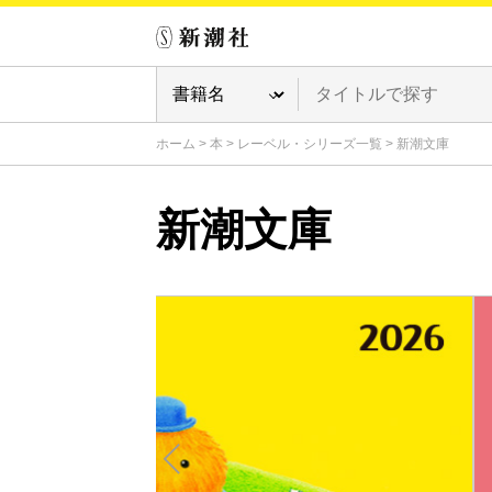
ホーム
>
本
>
レーベル・シリーズ一覧
>
新潮文庫
新潮文庫