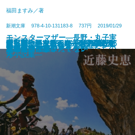
福田ますみ／著
新潮文庫 978-4-10-131183-8 737円 2019/01/29
モンスターマザー―長野・丸子実
文庫
電子書籍あり
暗い夜、星を数えて―3・11被災
君と漕ぐ―ながとろ高校カヌー部
夜と会う。III―もう一人の僕と光
十字軍物語 第三巻―獅子心王リ
十字軍物語 第四巻―十字軍の黄
周五郎少年文庫 南方十字星―海
「鬼畜」の家―わが子を殺す親た
紋切型社会
柳橋物語・むかしも今も
原節子の真実
わたし、定時で帰ります。
業「いじめ自殺事件」教師たちの
スティグマータ
赤ひげ診療譚
室町無頼〔上〕
室町無頼〔下〕
贖罪
東京タワー・レストラン
田嶋春にはなりたくない
ニセモノの妻
鉄道からの脱出―
―
差す未来―
チャード―
昏―
洋小説集―
ち―
闘い―