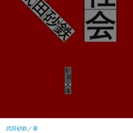
武田砂鉄／著