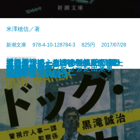
米澤穂信／著
新潮文庫 978-4-10-128784-3 825円 2017/07/28
文庫
電子書籍あり
夜と会う。―放課後の僕と廃墟の
ドッグ・メーカー―警視庁人事一
祖国の選択―あの戦争の果て、日
波の音が消えるまで―第1部 風
波の音が消えるまで―第2部 雷
波の音が消えるまで―第3部 銀
浮浪児1945-―戦争が生んだ子供た
乙女の家
カエルの楽園
愛なんて嘘
黙約〔上〕
黙約〔下〕
島津戦記〔一〕
サーカスの夜に
夏の祈りは
満願
薬屋のタバサ
指の骨
ある奴隷少女に起こった出来事
英国諜報員アシェンデン
死神―
課監察係 黒滝誠治―
本と中国の狭間で―
浪編―
鳴編―
河編―
ち―