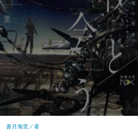
蒼月海里／著