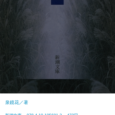
泉鏡花／著