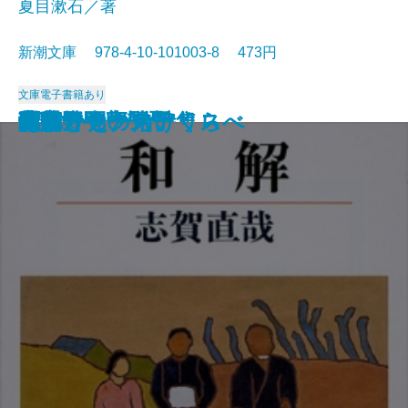
夏目漱石／著
新潮文庫 978-4-10-101003-8 473円
文庫
電子書籍あり
猟銃・闘牛
ヴェルレーヌ詩集
草枕
斜陽
高村光太郎詩集
歌行燈・高野聖
土
真実一路
老妓抄
坊っちゃん
和解
ヰタ・セクスアリス
出家とその弟子
にごりえ・たけくらべ
武蔵野
白痴
青年
雁
それから
門