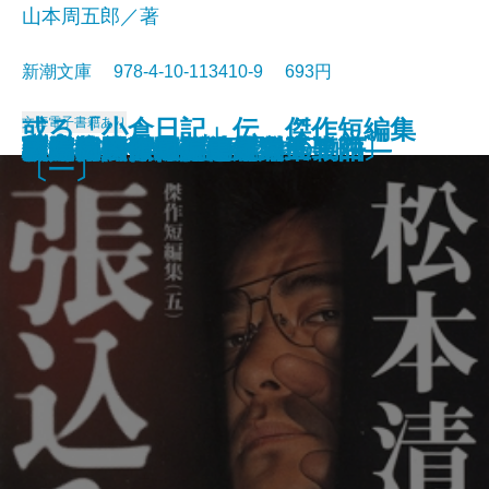
山本周五郎／著
新潮文庫 978-4-10-113410-9 693円
或る「小倉日記」伝 傑作短編集
文庫
電子書籍あり
原色の街・驟雨
虚空遍歴〔上〕
質屋の女房
獣の戯れ
歪んだ複写―税務署殺人事件―
どくとるマンボウ昆虫記
日本語の年輪
わるいやつら〔下〕
わるいやつら〔上〕
さぶ
張込み 傑作短編集〔五〕
西郷札 傑作短編集〔三〕
黒地の絵 傑作短編集〔二〕
幽霊―或る幼年と青春の物語―
佐渡流人行 傑作短編集〔四〕
助左衛門四代記
強力伝・孤島
駅路 傑作短編集〔六〕
敦煌
〔一〕