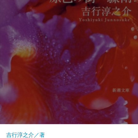
吉行淳之介／著