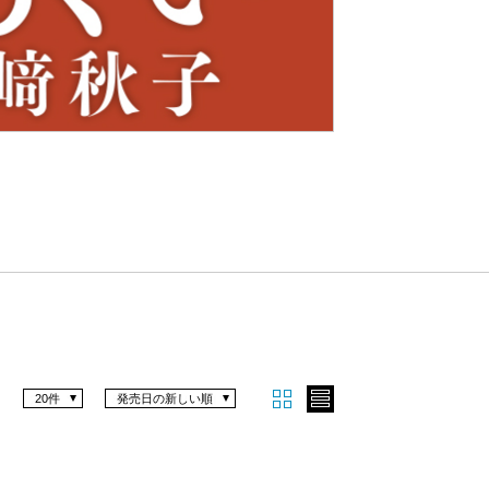
Nex
t
20件
発売日の新しい順