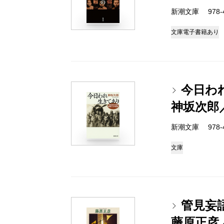
新潮文庫 978-4-
文庫
電子書籍あり
今日わ
神坂次郎
新潮文庫 978-4-
文庫
管見妄
藤原正彦