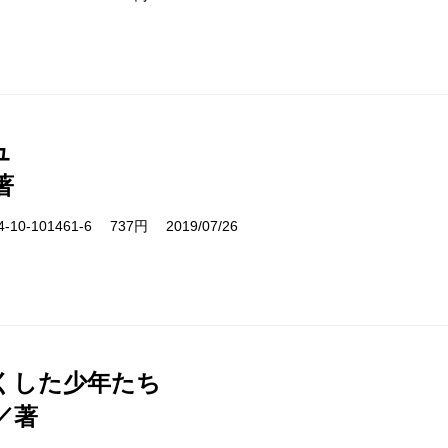
ュ
著
10-101461-6 737円 2019/07/26
くした少年たち
／著