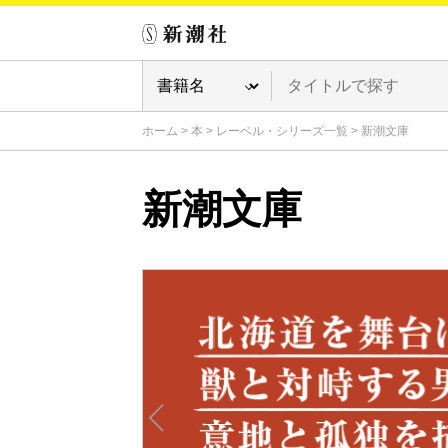
ホーム
>
本
>
レーベル・シリーズ一覧
>
新潮文庫
新潮文庫