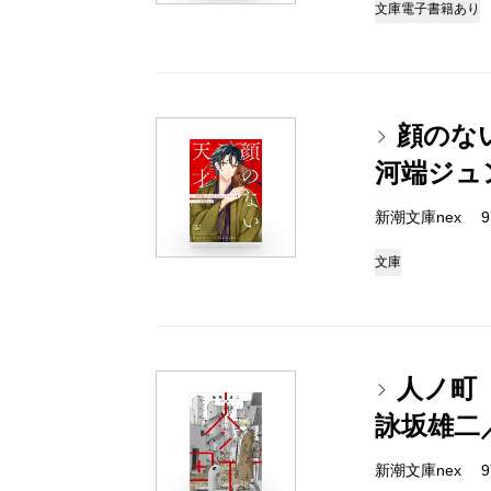
文庫
電子書籍あり
顔のな
河端ジュ
新潮文庫nex 978
文庫
人ノ町
詠坂雄二
新潮文庫nex 978