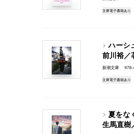
文庫
電子書籍あり
ハーシ
前川裕／
新潮文庫 978-4-
文庫
電子書籍あり
夏をな
生馬直樹