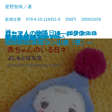
星野智幸／著
新潮文庫 978-4-10-116451-9 356円 2004/10/28
文庫
ローマ人の物語 14―パクス・ロ
ローマ人の物語 15―パクス・ロ
ローマ人の物語 16―パクス・ロ
赤ちゃんのいる日々―yoshimoto
ローマ人の物語 11―ユリウス・
ローマ人の物語 12―ユリウス・
ローマ人の物語 13―ユリウス・
悪人正機
悪魔の羽根
文豪ナビ 芥川龍之介
文豪ナビ 三島由紀夫
文豪ナビ 夏目漱石
まぶた
目覚めよと人魚は歌う
体の贈り物
面白南極料理人
信長燃ゆ〔上〕
信長燃ゆ〔下〕
魚の棲む城
真昼の花
マーナ〔上〕―
マーナ〔中〕―
マーナ〔下〕―
banana.com5―
カエサル ルビコン以後〔上〕―
カエサル ルビコン以後〔中〕―
カエサル ルビコン以後〔下〕―