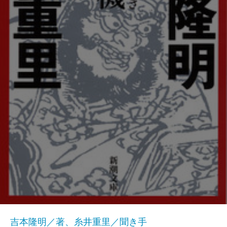
吉本隆明／著、糸井重里／聞き手