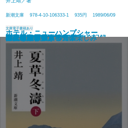
井上靖／著
新潮文庫 978-4-10-106333-1 935円 1989/06/09
文庫
電子書籍あり
ホテル・ニューハンプシャー
ホテル・ニューハンプシャー
村上朝日堂の逆襲
長英逃亡〔上〕
長英逃亡〔下〕
吉原御免状
大垣行345M列車の殺意
墜落の夏―日航123便事故全記録―
新編 銀河鉄道の夜
夏草冬濤〔上〕
夏草冬濤〔下〕
打たれ強く生きる
バーボン・ストリート
アメリカ素描
ご依頼の件
江戸アルキ帖
白夜を旅する人々
小説のたくらみ、知の楽しみ
心に迫るパウロの言葉
夢見通りの人々
〔上〕
〔下〕