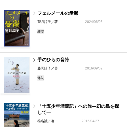
フェルメールの憂鬱
望月諒子／著
2024/06/05
雑誌
手のひらの音符
藤岡陽子／著
2016/09/02
雑誌
「十五少年漂流記」への旅―幻の島を探
して―
椎名誠／著
2016/04/27