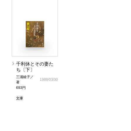
千利休とその妻た
ち〔下〕
三浦綾子／
1988/03/30
著
693円
文庫