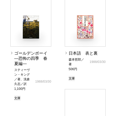
ゴールデンボーイ
日本語 表と裏
―恐怖の四季 春
森本哲郎／
1988/03/30
夏編―
著
506円
スティーヴ
ン・キング
文庫
／著、浅倉
1988/03/30
久志／訳
1,100円
文庫