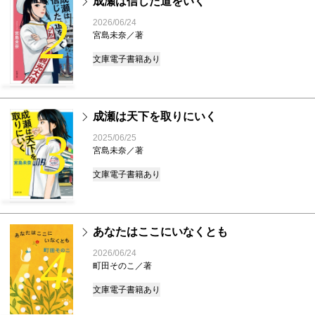
成瀬は信じた道をいく
2
2026/06/24
宮島未奈／著
文庫
電子書籍あり
成瀬は天下を取りにいく
3
2025/06/25
宮島未奈／著
文庫
電子書籍あり
あなたはここにいなくとも
4
2026/06/24
町田そのこ／著
文庫
電子書籍あり