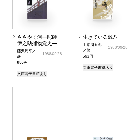
ささやく河―彫師
生きている源八
伊之助捕物覚え―
山本周五郎
1988/09/28
／著
藤沢周平／
1988/09/28
693円
著
990円
文庫
電子書籍あり
文庫
電子書籍あり