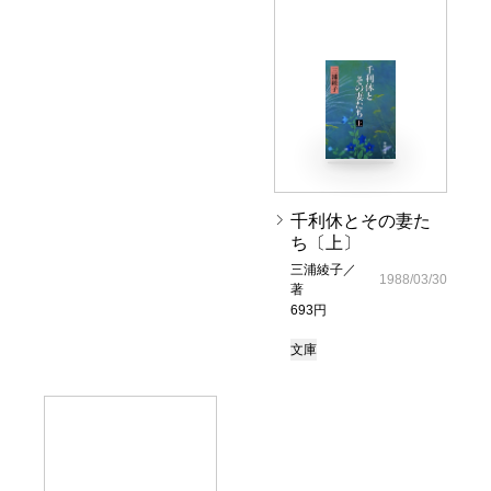
千利休とその妻た
ち〔上〕
三浦綾子／
1988/03/30
著
693円
文庫