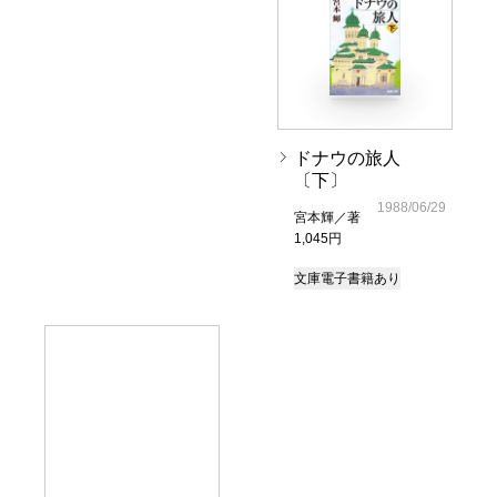
ドナウの旅人
〔下〕
1988/06/29
宮本輝／著
1,045円
文庫
電子書籍あり