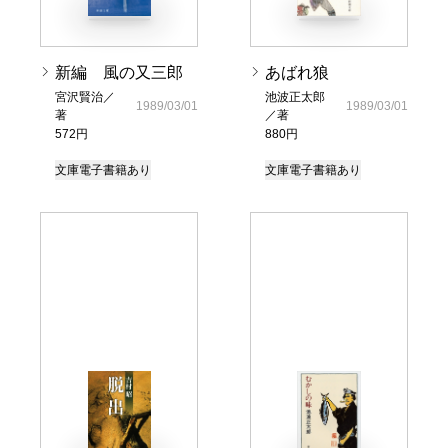
新編 風の又三郎
あばれ狼
宮沢賢治／
池波正太郎
1989/03/01
1989/03/01
著
／著
572円
880円
文庫
電子書籍あり
文庫
電子書籍あり