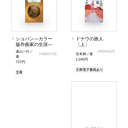
ショパン―カラー
ドナウの旅人
版作曲家の生涯―
〔上〕
遠山一行／
1988/06/29
1988/07/28
宮本輝／著
著
1,045円
737円
文庫
電子書籍あり
文庫