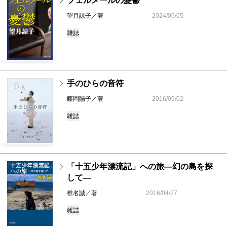
フェルメールの憂鬱
望月諒子／著
2024/06/05
雑誌
手のひらの音符
藤岡陽子／著
2016/09/02
雑誌
「十五少年漂流記」への旅―幻の島を探
して―
椎名誠／著
2016/04/27
雑誌