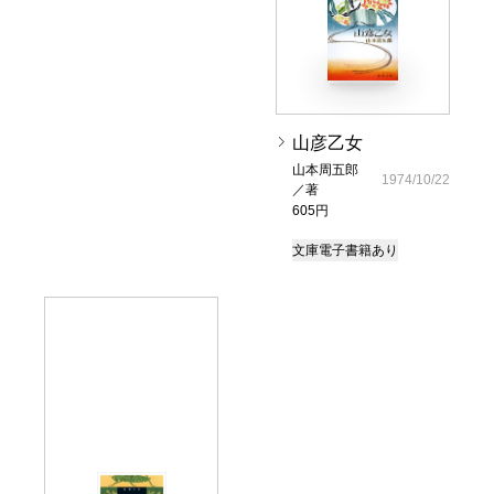
山彦乙女
山本周五郎
1974/10/22
／著
605円
文庫
電子書籍あり