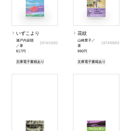
いずこより
花紋
瀬戸内寂聴
山崎豊子／
1974/10/02
1974/09/03
／著
著
817円
990円
文庫
電子書籍あり
文庫
電子書籍あり