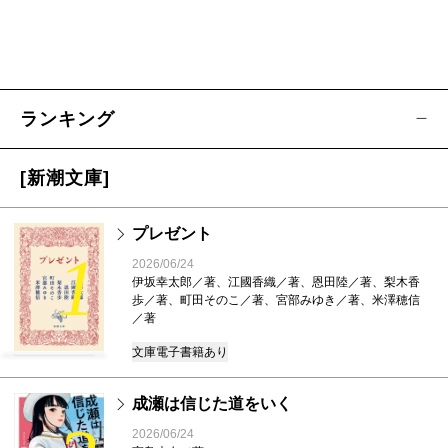
ランキング
[新潮文庫]
プレゼント
1
2026/06/24
伊坂幸太郎／著、江國香織／著、恩田陸／著、梨木香
歩／著、町田そのこ／著、宮部みゆき／著、米澤穂信
／著
文庫
電子書籍あり
成瀬は信じた道をいく
2026/06/24