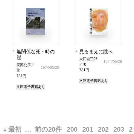
無関係な死・時の
見るまえに跳べ
崖
大江健三郎
1974/05/28
／著
安部公房／
1974/05/28
781円
著
781円
文庫
電子書籍あり
文庫
電子書籍あり
最初
…
前の20件
200
201
202
203
2