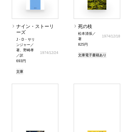
ナイン・ストーリ
死の枝
ーズ
松本清張／
1974/12/18
著
J・D・サリ
825円
ンジャー／
著、野崎孝
1974/12/24
文庫
電子書籍あり
／訳
693円
文庫