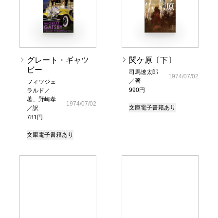
グレート・ギャツ
関ケ原〔下〕
ビー
司馬遼太郎
1974/07/02
／著
フィツジェ
990円
ラルド／
著、野崎孝
1974/07/02
文庫
電子書籍あり
／訳
781円
文庫
電子書籍あり