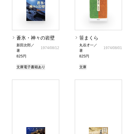
蒼氷・神々の岩壁
笹まくら
新田次郎／
丸谷才一／
1974/08/12
1974/08/01
著
著
825円
825円
文庫
電子書籍あり
文庫