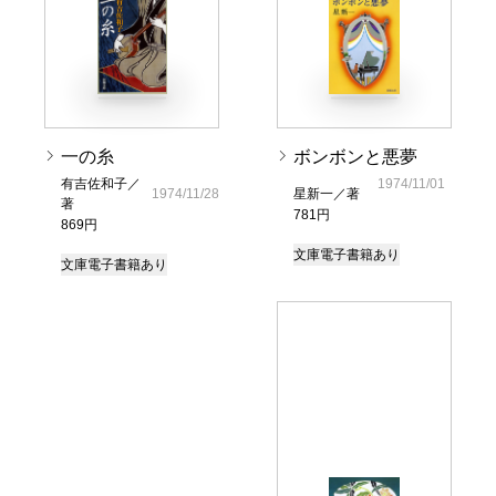
一の糸
ボンボンと悪夢
有吉佐和子／
1974/11/01
1974/11/28
星新一／著
著
781円
869円
文庫
電子書籍あり
文庫
電子書籍あり