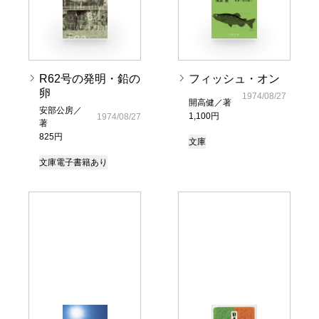
R62号の発明・鉛の
フィッシュ・オン
卵
1974/08/27
開高健／著
安部公房／
1,100円
1974/08/27
著
825円
文庫
文庫
電子書籍あり