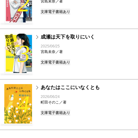
2
宮島未奈／著
文庫
電子書籍あり
成瀬は天下を取りにいく
3
2025/06/25
宮島未奈／著
文庫
電子書籍あり
あなたはここにいなくとも
4
2026/06/24
町田そのこ／著
文庫
電子書籍あり