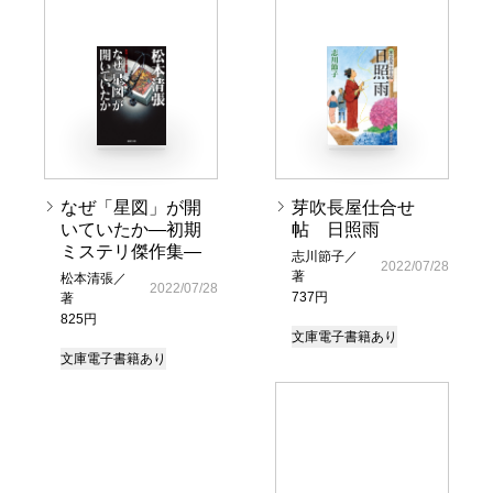
なぜ「星図」が開
芽吹長屋仕合せ
いていたか―初期
帖 日照雨
ミステリ傑作集―
志川節子／
2022/07/28
著
松本清張／
2022/07/28
737円
著
825円
文庫
電子書籍あり
文庫
電子書籍あり