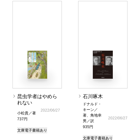
昆虫学者はやめら
石川啄木
れない
ドナルド・
キーン／
2022/06/27
小松貴／著
著、角地幸
2022/06/27
737円
男／訳
935円
文庫
電子書籍あり
文庫
電子書籍あり