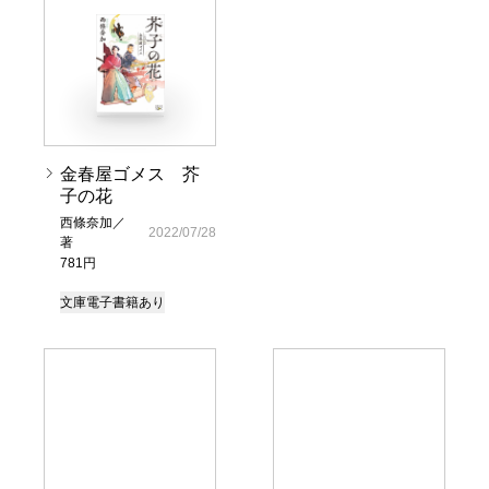
金春屋ゴメス 芥
子の花
西條奈加／
2022/07/28
著
781円
文庫
電子書籍あり