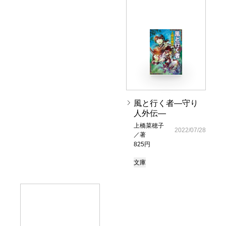
風と行く者―守り
人外伝―
上橋菜穂子
2022/07/28
／著
825円
文庫