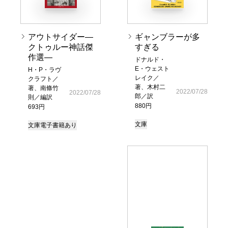
アウトサイダー―
ギャンブラーが多
クトゥルー神話傑
すぎる
作選―
ドナルド・
E・ウェスト
H・P・ラヴ
レイク／
クラフト／
著、木村二
著、南條竹
2022/07/28
2022/07/28
郎／訳
則／編訳
880円
693円
文庫
文庫
電子書籍あり