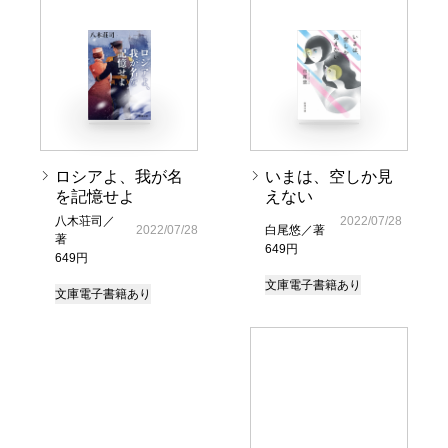
ロシアよ、我が名
いまは、空しか見
を記憶せよ
えない
八木荘司／
2022/07/28
2022/07/28
白尾悠／著
著
649円
649円
文庫
電子書籍あり
文庫
電子書籍あり