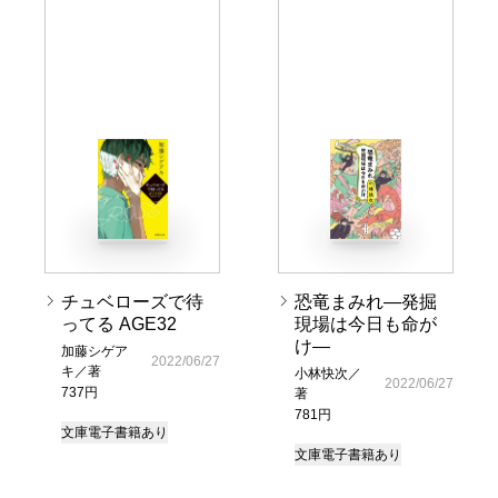
チュベローズで待
恐竜まみれ―発掘
ってる AGE32
現場は今日も命が
け―
加藤シゲア
2022/06/27
キ／著
小林快次／
2022/06/27
737円
著
781円
文庫
電子書籍あり
文庫
電子書籍あり