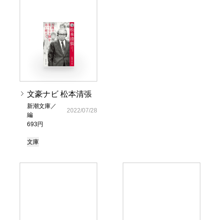
文豪ナビ 松本清張
新潮文庫／
2022/07/28
編
693円
文庫