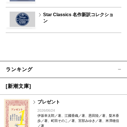
Star Classics 名作新訳コレクショ
ン
ランキング
[新潮文庫]
プレゼント
1
2026/06/24
伊坂幸太郎／著、江國香織／著、恩田陸／著、梨木香
歩／著、町田そのこ／著、宮部みゆき／著、米澤穂信
／著