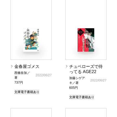
金春屋ゴメス
チュベローズで待
ってる AGE22
西條奈加／
2022/06/27
著
加藤シゲア
2022/06/27
737円
キ／著
605円
文庫
電子書籍あり
文庫
電子書籍あり