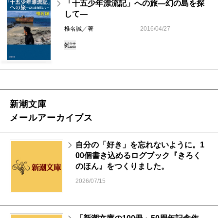
「十五少年漂流記」への旅―幻の島を探
して―
椎名誠／著
2016/04/27
雑誌
新潮文庫
メールアーカイブス
自分の「好き」を忘れないように。1
00個書き込めるログブック『きろく
のほん』をつくりました。
2026/07/15