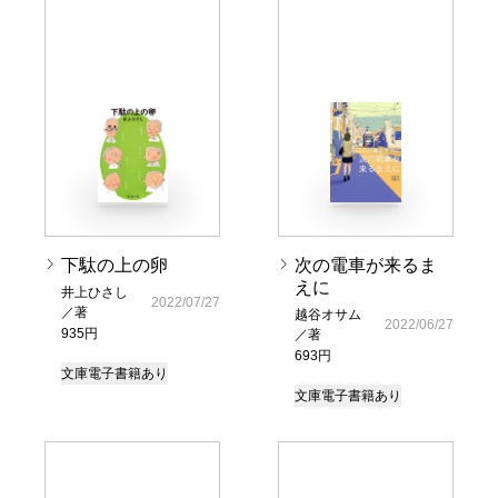
下駄の上の卵
次の電車が来るま
えに
井上ひさし
2022/07/27
／著
越谷オサム
2022/06/27
935円
／著
693円
文庫
電子書籍あり
文庫
電子書籍あり