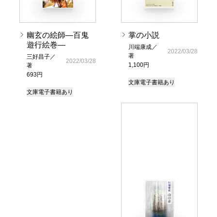
幽玄の絵師―百鬼
掌の小説
遊行絵巻―
川端康成／
2022/03/28
著
三好昌子／
2022/03/28
1,100円
著
693円
文庫
電子書籍あり
文庫
電子書籍あり