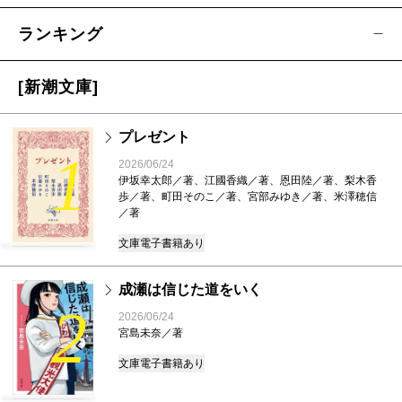
ランキング
[新潮文庫]
プレゼント
1
2026/06/24
伊坂幸太郎／著、江國香織／著、恩田陸／著、梨木香
歩／著、町田そのこ／著、宮部みゆき／著、米澤穂信
／著
文庫
電子書籍あり
成瀬は信じた道をいく
2
2026/06/24
宮島未奈／著
文庫
電子書籍あり