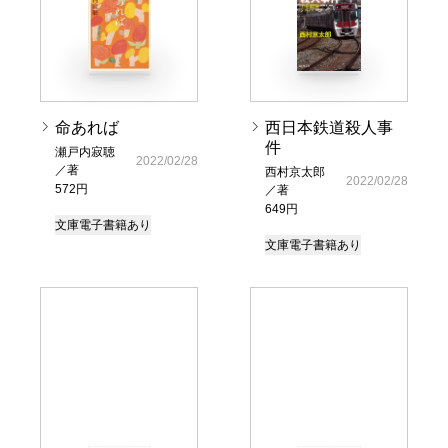
命あれば
西日本鉄道殺人事
件
瀬戸内寂聴
2022/02/28
／著
西村京太郎
2022/02/28
572円
／著
649円
文庫
電子書籍あり
文庫
電子書籍あり