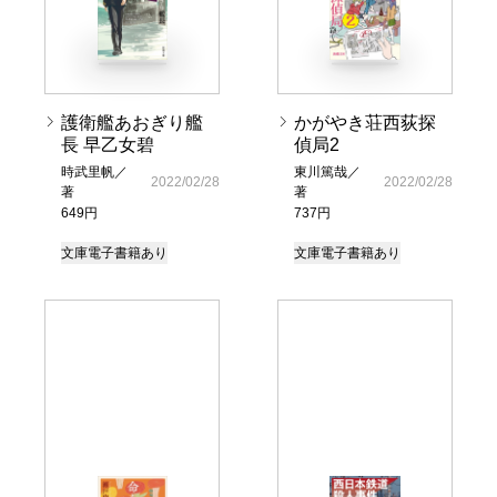
護衛艦あおぎり艦
かがやき荘西荻探
長 早乙女碧
偵局2
時武里帆／
東川篤哉／
2022/02/28
2022/02/28
著
著
649円
737円
文庫
電子書籍あり
文庫
電子書籍あり