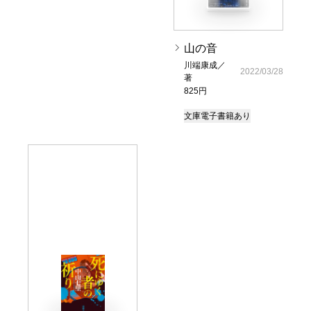
山の音
川端康成／
2022/03/28
著
825円
文庫
電子書籍あり