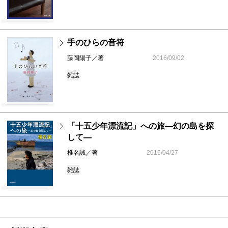
手のひらの音符
藤岡陽子／著
2016/09/02
雑誌
「十五少年漂流記」への旅―幻の島を探
して―
椎名誠／著
2016/04/27
雑誌