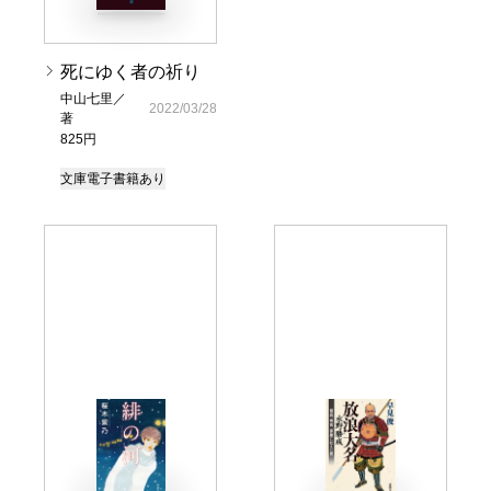
死にゆく者の祈り
中山七里／
2022/03/28
著
825円
文庫
電子書籍あり