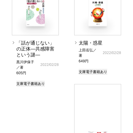
「話が通じない」
太陽・惑星
の正体―共感障害
上田岳弘／
2022/02/28
という謎―
著
649円
黒川伊保子
2022/02/28
／著
文庫
電子書籍あり
605円
文庫
電子書籍あり