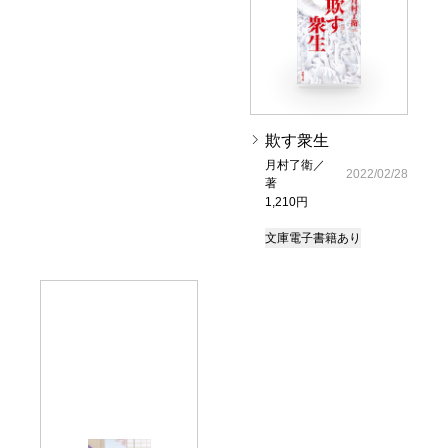
欺す衆生
月村了衛／
2022/02/28
著
1,210円
文庫
電子書籍あり