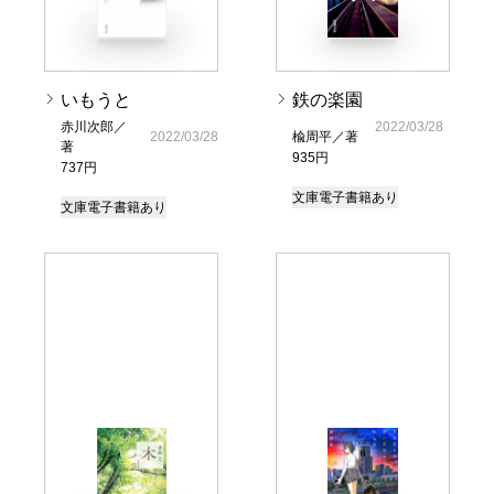
いもうと
鉄の楽園
赤川次郎／
2022/03/28
2022/03/28
楡周平／著
著
935円
737円
文庫
電子書籍あり
文庫
電子書籍あり