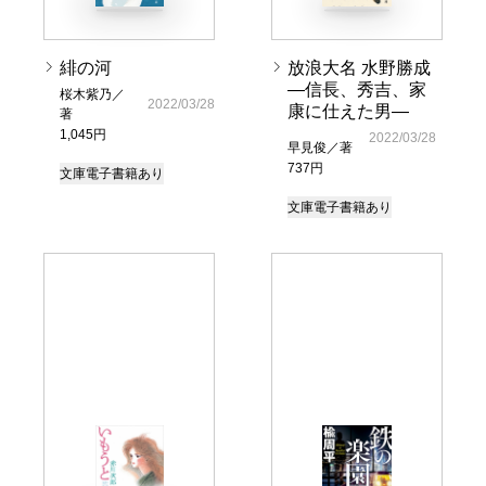
緋の河
放浪大名 水野勝成
―信長、秀吉、家
桜木紫乃／
2022/03/28
康に仕えた男―
著
1,045円
2022/03/28
早見俊／著
737円
文庫
電子書籍あり
文庫
電子書籍あり