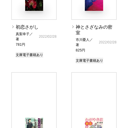
初恋さがし
神とさざなみの密
室
真梨幸子／
2022/02/28
著
市川憂人／
2022/02/28
781円
著
825円
文庫
電子書籍あり
文庫
電子書籍あり