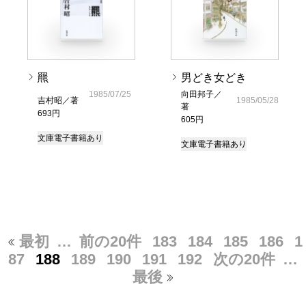
羆
男どき女どき
1985/07/25
向田邦子／
吉村昭／著
1985/05/28
著
693円
605円
文庫
電子書籍あり
文庫
電子書籍あり
最初
…
前の20件
183
184
185
186
1
87
188
189
190
191
192
次の20件
…
最後