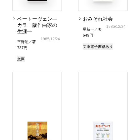
ベートーヴェン―
おみそれ社会
カラー版作曲家の
1985/12/24
星新一／著
生涯―
649円
1985/12/24
平野昭／著
文庫
電子書籍あり
737円
文庫