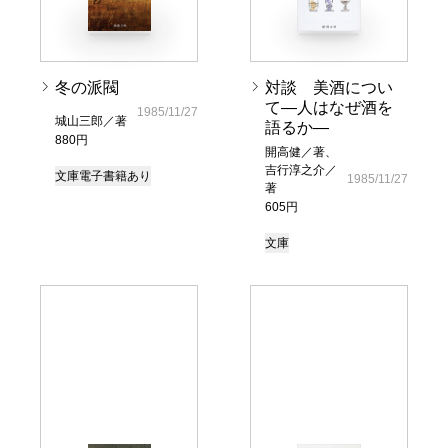
冬の派閥
対談 美酒につい
て―人はなぜ酒を
1985/11/27
城山三郎／著
語るか―
880円
開高健／著、
吉行淳之介／
文庫
電子書籍あり
1985/11/27
著
605円
文庫