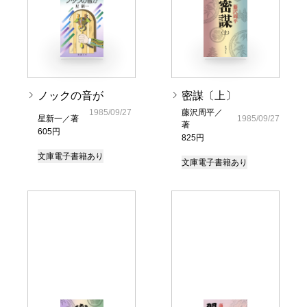
ノックの音が
密謀〔上〕
1985/09/27
藤沢周平／
星新一／著
1985/09/27
著
605円
825円
文庫
電子書籍あり
文庫
電子書籍あり