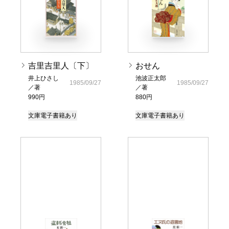
吉里吉里人〔下〕
おせん
井上ひさし
池波正太郎
1985/09/27
1985/09/27
／著
／著
990円
880円
文庫
電子書籍あり
文庫
電子書籍あり