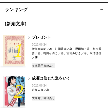
ランキング
[新潮文庫]
プレゼント
1
2026/06/24
伊坂幸太郎／著、江國香織／著、恩田陸／著、梨木香
歩／著、町田そのこ／著、宮部みゆき／著、米澤穂信
／著
文庫
電子書籍あり
成瀬は信じた道をいく
2
2026/06/24
宮島未奈／著
文庫
電子書籍あり