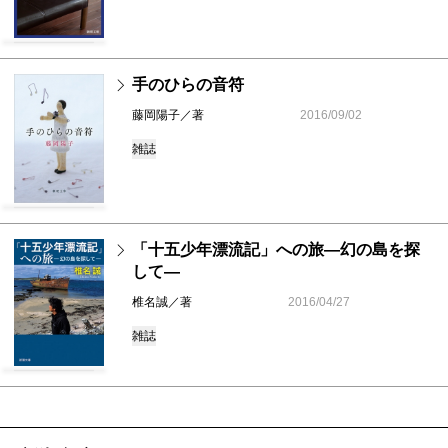
手のひらの音符
藤岡陽子／著
2016/09/02
雑誌
「十五少年漂流記」への旅―幻の島を探
して―
椎名誠／著
2016/04/27
雑誌