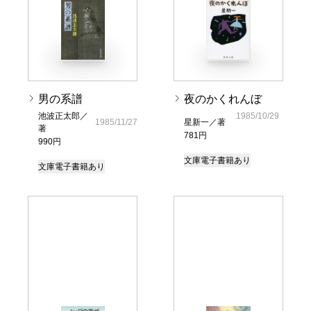
男の系譜
夜のかくれんぼ
池波正太郎／
1985/10/29
1985/11/27
星新一／著
著
781円
990円
文庫
電子書籍あり
文庫
電子書籍あり