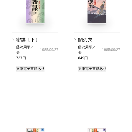
密謀〔下〕
闇の穴
藤沢周平／
藤沢周平／
1985/09/27
1985/09/27
著
著
737円
649円
文庫
電子書籍あり
文庫
電子書籍あり