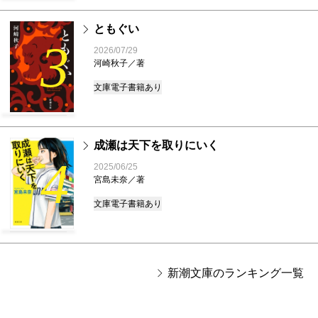
ともぐい
3
2026/07/29
河崎秋子／著
文庫
電子書籍あり
成瀬は天下を取りにいく
4
2025/06/25
宮島未奈／著
文庫
電子書籍あり
新潮文庫のランキング一覧