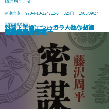
藤沢周平／著
新潮文庫 978-4-10-124712-0 825円 1985/09/27
文庫
電子書籍あり
ベートーヴェン―カラー版作曲家
対談 美酒について―人はなぜ酒
たくさんのタブー
なりそこない王子
おみそれ社会
冬の派閥
男の系譜
夜のかくれんぼ
ノックの音が
密謀〔上〕
密謀〔下〕
闇の穴
吉里吉里人〔上〕
吉里吉里人〔中〕
吉里吉里人〔下〕
おせん
盗賊会社
エヌ氏の遊園地
羆
男どき女どき
の生涯―
を語るか―