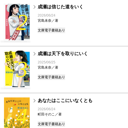
成瀬は信じた道をいく
2
2026/06/24
宮島未奈／著
文庫
電子書籍あり
成瀬は天下を取りにいく
3
2025/06/25
宮島未奈／著
文庫
電子書籍あり
あなたはここにいなくとも
4
2026/06/24
町田そのこ／著
文庫
電子書籍あり