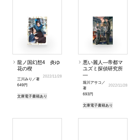
龍ノ国幻想4 炎ゆ
悪い麗人―帝都マ
花の楔
ユズミ探偵研究所
―
2022/11/28
三川みり／著
堀川アサコ／
649円
2022/11/28
著
693円
文庫
電子書籍あり
文庫
電子書籍あり