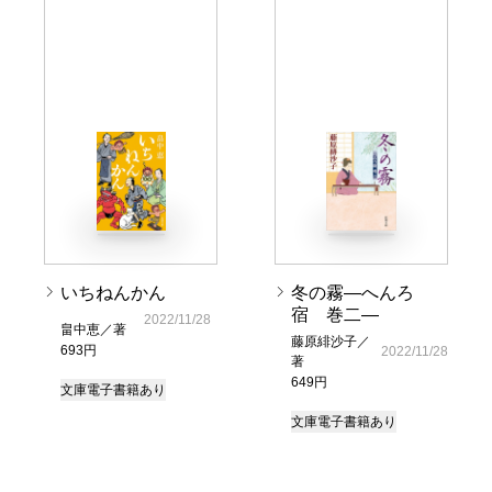
いちねんかん
冬の霧―へんろ
宿 巻二―
2022/11/28
畠中恵／著
藤原緋沙子／
693円
2022/11/28
著
649円
文庫
電子書籍あり
文庫
電子書籍あり