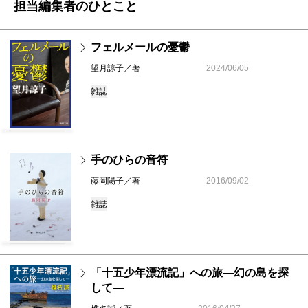
担当編集者のひとこと
フェルメールの憂鬱
望月諒子／著
2024/06/05
雑誌
手のひらの音符
藤岡陽子／著
2016/09/02
雑誌
「十五少年漂流記」への旅―幻の島を探
して―