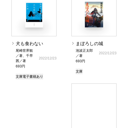
犬も食わない
まぼろしの城
尾崎世界観
池波正太郎
2022/12/23
／著、千早
／著
2022/12/23
茜／著
693円
693円
文庫
文庫
電子書籍あり