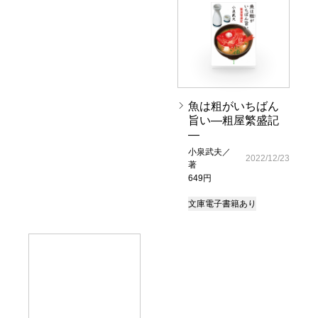
魚は粗がいちばん
旨い―粗屋繁盛記
―
小泉武夫／
2022/12/23
著
649円
文庫
電子書籍あり