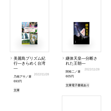
美麗島プリズム紀
継体天皇―分断さ
行―きらめく台湾
れた王朝―
―
2022/11/28
関裕二／著
2022/11/28
605円
乃南アサ／著
693円
文庫
電子書籍あり
文庫