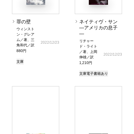
罪の壁
ネイティヴ・サン
―アメリカの息子
ウィンスト
―
ン・グレア
ム／著、三
リチャー
2022/12/23
角和代／訳
ド・ライト
880円
／著、上岡
2022/12/23
伸雄／訳
文庫
1,210円
文庫
電子書籍あり