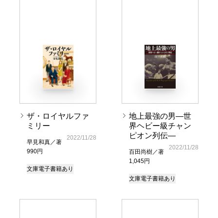
ザ・ロイヤルファ
地上最強の男―世
ミリー
界ヘビー級チャン
ピオン列伝―
2022/11/28
早見和真／著
2022/11/28
990円
百田尚樹／著
1,045円
文庫
電子書籍あり
文庫
電子書籍あり