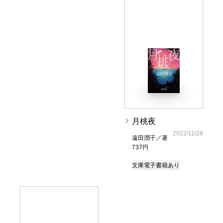
月桃夜
2022/11/28
遠田潤子／著
737円
文庫
電子書籍あり