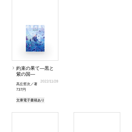
約束の果て―黒と
紫の国―
2022/11/28
高丘哲次／著
737円
文庫
電子書籍あり