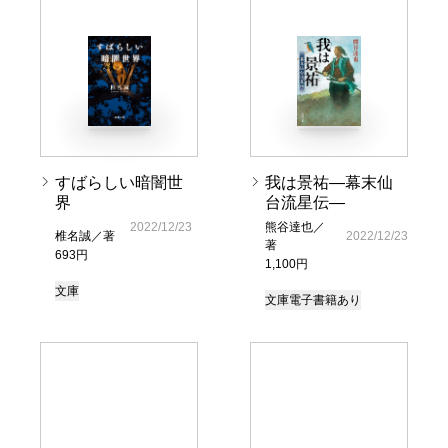
すばらしい暗闇世
我は景祐―幕末仙
界
台流星伝―
2022/12/23
熊谷達也／
椎名誠／著
2022/12/23
著
693円
1,100円
文庫
文庫
電子書籍あり