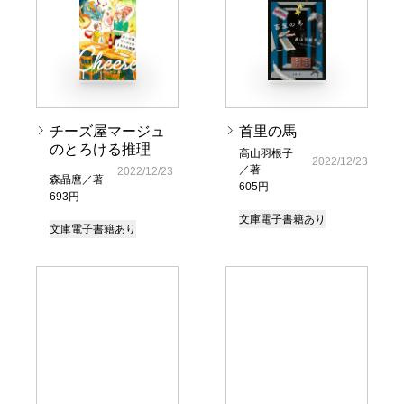
チーズ屋マージュ
首里の馬
のとろける推理
高山羽根子
2022/12/23
／著
2022/12/23
森晶麿／著
605円
693円
文庫
電子書籍あり
文庫
電子書籍あり