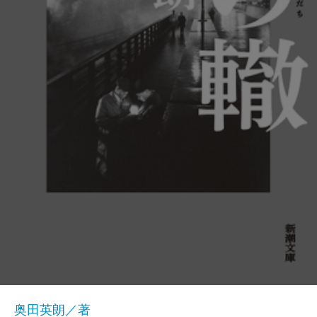
奥田英朗／著