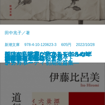
田中兆子／著
新潮文庫 978-4-10-120623-3 605円 2022/10/28
さよならの言い方なんて知らな
孤独の意味も、女であることの味
ここから世界が始まる―トルーマ
RE:BEL ROBOTICA―レベルロボ
RE:BEL ROBOTICA 0―レベルロ
文庫
罪の轍
名人
闇の奥
六畳間ミステリーアパート
幽世の薬剤師2
殺人者
銀花の蔵
私のことならほっといて
道行きや
ポロック生命体
清く貧しく美しく
アガワ家の危ない食卓
自転しながら公転する
56日間
女副署長 祭礼
い。7
わいも
ン・カポーティ初期短篇集―
チカ―
ボチカ 0―