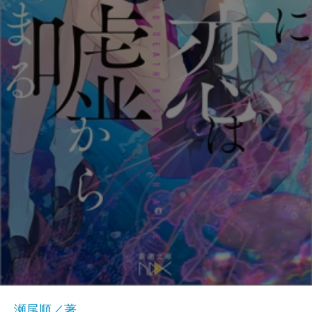
瀬尾順／著