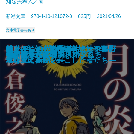
知念実希人／著
新潮文庫 978-4-10-121072-8 825円 2021/04/26
文庫
電子書籍あり
ダーク・マテリアルズII 神秘の
ダーク・マテリアルズII 神秘の
雪ぐ人―「冤罪弁護士」今村核の
大奥づとめ―よろずおつとめ申し
どうやらオレたち、いずれ死ぬっ
僕とぼく―佐世保事件で妹を奪わ
オレたちのプロ野球ニュース―野
軌道―福知山線脱線事故 JR西日
全裸監督―村西とおる伝―
吃音―伝えられないもどかしさ―
ルポ川崎
文豪の凄い語彙力
ひとつむぎの手
月の炎
ウィステリアと三人の女たち
デイジー・ミラー
死に至る恋は嘘から始まる
心が折れた夜のプレイリスト
流転の海 読本
物語を忘れた外国語
短剣〔上〕
短剣〔下〕
挑戦―
候―
つーじゃないですか
れた兄と弟―
球報道に革命を起こした者たち―
本を変えた闘い―